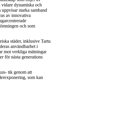
as vidare dynamiska och
om uppvisar starka samband
ras av innovativa
tagarcentrerade
edömningen och som
iska städer, inklusive Tartu
deras användbarhet i
ar mot verkliga mätningar
er för nästa generations
us- tik genom att
ullerexponering, som kan