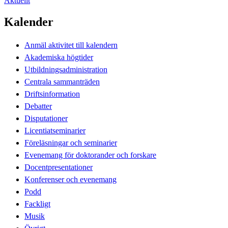
Aktuellt
Kalender
Anmäl aktivitet till kalendern
Akademiska högtider
Utbildningsadministration
Centrala sammanträden
Driftsinformation
Debatter
Disputationer
Licentiatseminarier
Föreläsningar och seminarier
Evenemang för doktorander och forskare
Docentpresentationer
Konferenser och evenemang
Podd
Fackligt
Musik