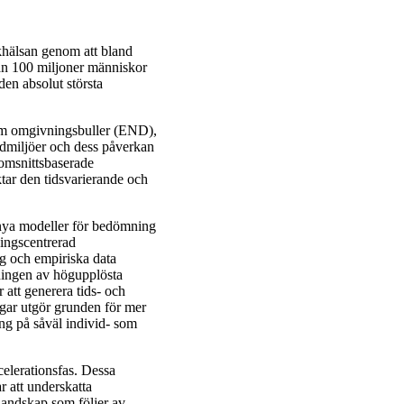
lkhälsan genom att bland
än 100 miljoner människor
den absolut största
 om omgivningsbuller (END),
udmiljöer och dess påverkan
nomsnittsbaserade
ktar den tidsvarierande och
 nya modeller för bedömning
ingscentrerad
ng och empiriska data
dningen av högupplösta
 att generera tids- och
ngar utgör grunden för mer
ng på såväl individ- som
celerationsfas. Dessa
ar att underskatta
dlandskap som följer av