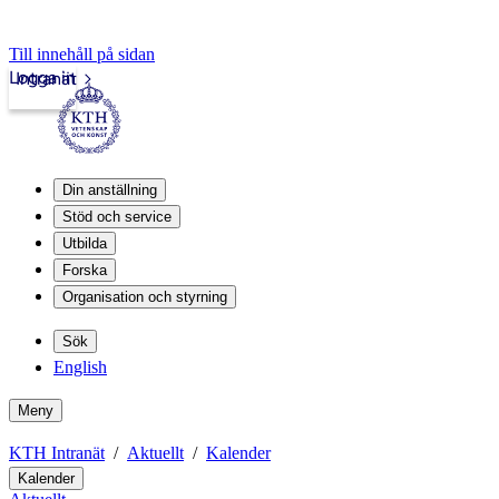
Till innehåll på sidan
Logga in
Intranät
Din anställning
Stöd och service
Utbilda
Forska
Organisation och styrning
Sök
English
Meny
KTH Intranät
Aktuellt
Kalender
Kalender