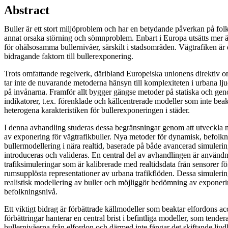
Abstract
Buller är ett stort miljöproblem och har en betydande påverkan på fo
annat orsaka störning och sömnproblem. Enbart i Europa utsätts mer 
för ohälsosamma bullernivåer, särskilt i stadsområden. Vägtrafiken är 
bidragande faktorn till bullerexponering.
Trots omfattande regelverk, däribland Europeiska unionens direktiv
tar inte de nuvarande metoderna hänsyn till komplexiteten i urbana lj
på invånarna. Framför allt bygger gängse metoder på statiska och ge
indikatorer, t.ex. förenklade och källcentrerade modeller som inte bea
heterogena karakteristiken för bullerexponeringen i städer.
I denna avhandling studeras dessa begränsningar genom att utveckla
av exponering för vägtrafikbuller. Nya metoder för dynamisk, befolkn
bullermodellering i nära realtid, baserade på både avancerad simuleri
introduceras och valideras. En central del av avhandlingen är använ
trafiksimuleringar som är kalibrerade med realtidsdata från sensorer för
rumsupplösta representationer av urbana trafikflöden. Dessa simuleri
realistisk modellering av buller och möjliggör bedömning av exponeri
befolkningsnivå.
Ett viktigt bidrag är förbättrade källmodeller som beaktar elfordons ac
förbättringar hanterar en central brist i befintliga modeller, som tender
bullernivåerna från elfordon och därmed inte fångar det skiftande lju