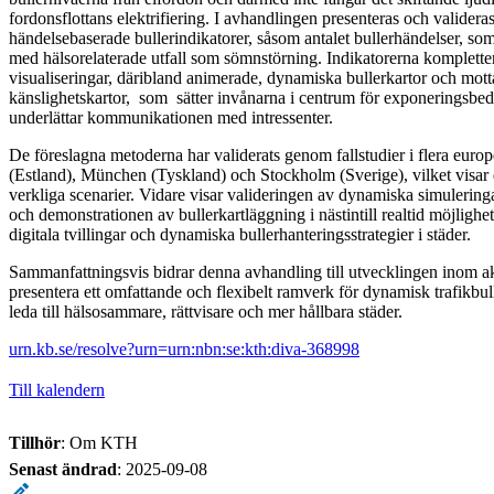
fordonsflottans elektrifiering. I avhandlingen presenteras och valider
händelsebaserade bullerindikatorer, såsom antalet bullerhändelser, s
med hälsorelaterade utfall som sömnstörning. Indikatorerna komplette
visualiseringar, däribland animerade, dynamiska bullerkartor och mot
känslighetskartor, som sätter invånarna i centrum för exponeringsb
underlättar kommunikationen med intressenter.
De föreslagna metoderna har validerats genom fallstudier i flera europe
(Estland), München (Tyskland) och Stockholm (Sverige), vilket visar 
verkliga scenarier. Vidare visar valideringen av dynamiska simulering
och demonstrationen av bullerkartläggning i nästintill realtid möjlighet
digitala tvillingar och dynamiska bullerhanteringsstrategier i städer.
Sammanfattningsvis bidrar denna avhandling till utvecklingen inom ak
presentera ett omfattande och flexibelt ramverk för dynamisk trafikb
leda till hälsosammare, rättvisare och mer hållbara städer.
urn.kb.se/resolve?urn=urn:nbn:se:kth:diva-368998
Till kalendern
Tillhör
: Om KTH
Senast ändrad
:
2025-09-08