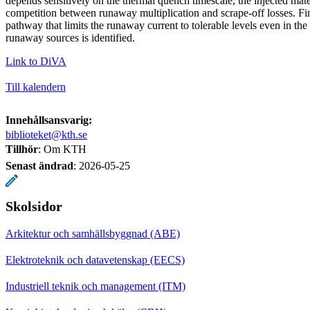
depends sensitively on the thermal quench timescale, the injected mate
competition between runaway multiplication and scrape-off losses. Fina
pathway that limits the runaway current to tolerable levels even in the
runaway sources is identified.
Link to DiVA
Till kalendern
Innehållsansvarig:
biblioteket@kth.se
Tillhör
: Om KTH
Senast ändrad
:
2026-05-25
Skolsidor
Arkitektur och samhällsbyggnad (ABE)
Elektroteknik och datavetenskap (EECS)
Industriell teknik och management (ITM)