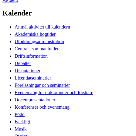
Aktuellt
Kalender
Anmäl aktivitet till kalendern
Akademiska högtider
Utbildningsadministration
Centrala sammanträden
Driftsinformation
Debatter
Disputationer
Licentiatseminarier
Föreläsningar och seminarier
Evenemang för doktorander och forskare
Docentpresentationer
Konferenser och evenemang
Podd
Fackligt
Musik