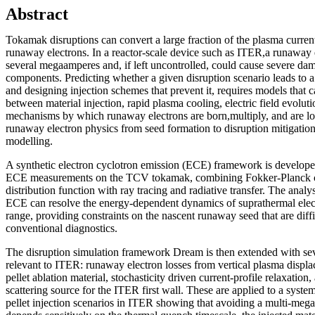
Abstract
Tokamak disruptions can convert a large fraction of the plasma current 
runaway electrons. In a reactor-scale device such as ITER,a runaway
several megaamperes and, if left uncontrolled, could cause severe da
components. Predicting whether a given disruption scenario leads to
and designing injection schemes that prevent it, requires models that c
between material injection, rapid plasma cooling, electric field evoluti
mechanisms by which runaway electrons are born,multiply, and are los
runaway electron physics from seed formation to disruption mitigatio
modelling.
A synthetic electron cyclotron emission (ECE) framework is developed
ECE measurements on the TCV tokamak, combining Fokker-Planck cal
distribution function with ray tracing and radiative transfer. The analy
ECE can resolve the energy-dependent dynamics of suprathermal ele
range, providing constraints on the nascent runaway seed that are diffi
conventional diagnostics.
The disruption simulation framework Dream is then extended with se
relevant to ITER: runaway electron losses from vertical plasma displac
pellet ablation material, stochasticity driven current-profile relaxati
scattering source for the ITER first wall. These are applied to a system
pellet injection scenarios in ITER showing that avoiding a multi-m