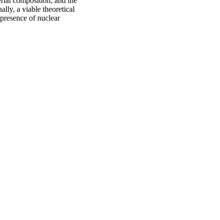
rial composition, and the
lly, a viable theoretical
 presence of nuclear