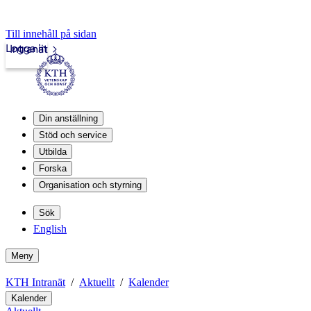
Till innehåll på sidan
Logga in
Intranät
Din anställning
Stöd och service
Utbilda
Forska
Organisation och styrning
Sök
English
Meny
KTH Intranät
Aktuellt
Kalender
Kalender