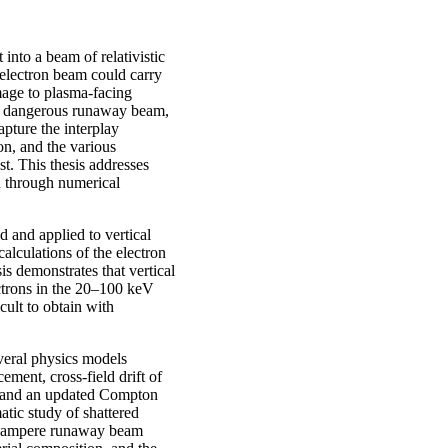
into a beam of relativistic
 electron beam could carry
mage to plasma-facing
 a dangerous runaway beam,
apture the interplay
on, and the various
t. This thesis addresses
n through numerical
 and applied to vertical
culations of the electron
sis demonstrates that vertical
ctrons in the 20–100 keV
cult to obtain with
veral physics models
ement, cross-field drift of
on, and an updated Compton
atic study of shattered
egaampere runaway beam