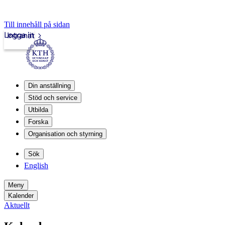
Till innehåll på sidan
Logga in
Intranät
Din anställning
Stöd och service
Utbilda
Forska
Organisation och styrning
Sök
English
Meny
Kalender
Aktuellt