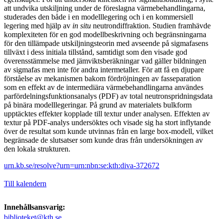
att undvika utskiljning under de föreslagna värmebehandlingarna,
studerades den både i en modelllegering och i en kommersiell
legering med hjälp av
in situ
neutrondiffraktion. Studien framhävde
komplexiteten för en god modellbeskrivning och begränsningarna
för den tillämpade utskiljningsteorin med avseende på sigmafasens
tillväxt i dess initiala tillstånd, samtidigt som den visade god
överensstämmelse med jämviktsberäkningar vad gäller bildningen
av sigmafas men inte för andra intermetaller. För att få en djupare
förståelse av mekanismen bakom fördröjningen av fasseparation
som en effekt av de intermediära värmebehandlingarna användes
parfördelningsfunktionsanalys (PDF) av total neutronspridningsdata
på binära modelllegeringar. På grund av materialets bulkform
upptäcktes effekter kopplade till textur under analysen. Effekten av
textur på PDF-analys undersöktes och visade sig ha stort inflytande
över de resultat som kunde utvinnas från en large box-modell, vilket
begränsade de slutsatser som kunde dras från undersökningen av
den lokala strukturen.
urn.kb.se/resolve?urn=urn:nbn:se:kth:diva-372672
Till kalendern
Innehållsansvarig:
biblioteket@kth.se