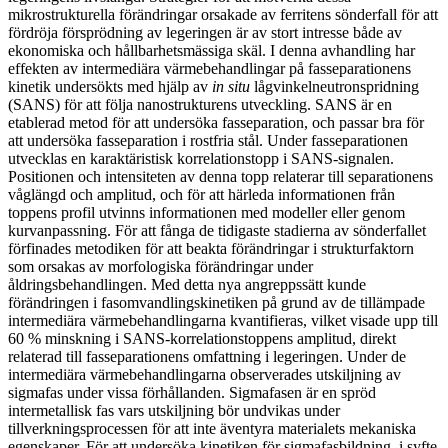
mikrostrukturella förändringar orsakade av ferritens sönderfall för att
fördröja försprödning av legeringen är av stort intresse både av
ekonomiska och hållbarhetsmässiga skäl. I denna avhandling har
effekten av intermediära värmebehandlingar på fasseparationens
kinetik undersökts med hjälp av
in situ
lågvinkelneutronspridning
(SANS) för att följa nanostrukturens utveckling. SANS är en
etablerad metod för att undersöka fasseparation, och passar bra för
att undersöka fasseparation i rostfria stål. Under fasseparationen
utvecklas en karaktäristisk korrelationstopp i SANS-signalen.
Positionen och intensiteten av denna topp relaterar till separationens
våglängd och amplitud, och för att härleda informationen från
toppens profil utvinns informationen med modeller eller genom
kurvanpassning. För att fånga de tidigaste stadierna av sönderfallet
förfinades metodiken för att beakta förändringar i strukturfaktorn
som orsakas av morfologiska förändringar under
åldringsbehandlingen. Med detta nya angreppssätt kunde
förändringen i fasomvandlingskinetiken på grund av de tillämpade
intermediära värmebehandlingarna kvantifieras, vilket visade upp till
60 % minskning i SANS-korrelationstoppens amplitud, direkt
relaterad till fasseparationens omfattning i legeringen. Under de
intermediära värmebehandlingarna observerades utskiljning av
sigmafas under vissa förhållanden. Sigmafasen är en spröd
intermetallisk fas vars utskiljning bör undvikas under
tillverkningsprocessen för att inte äventyra materialets mekaniska
egenskaper. För att undersöka kinetiken för sigmafasbildning, i syfte