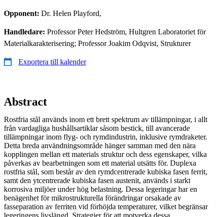
Opponent:
Dr. Helen Playford,
Handledare:
Professor Peter Hedström, Hultgren Laboratoriet för
Materialkarakterisering; Professor Joakim Odqvist, Strukturer
Exportera till kalender
Abstract
Rostfria stål används inom ett brett spektrum av tillämpningar, i allt
från vardagliga hushållsartiklar såsom bestick, till avancerade
tillämpningar inom flyg- och rymdindustrin, inklusive rymdraketer.
Detta breda användningsområde hänger samman med den nära
kopplingen mellan ett materials struktur och dess egenskaper, vilka
påverkas av bearbetningen som ett material utsätts för. Duplexa
rostfria stål, som består av den rymdcentrerade kubiska fasen ferrit,
samt den ytcentrerade kubiska fasen austenit, används i starkt
korrosiva miljöer under hög belastning. Dessa legeringar har en
benägenhet för mikrostrukturella förändringar orsakade av
fasseparation av ferriten vid förhöjda temperaturer, vilket begränsar
legeringens livslängd. Strategier för att motverka dessa