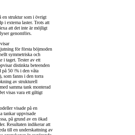
 en struktur som i övrigt
i externa laster. Trots att
a att det inte är möjligt
alyser genomförs.
visar
kjutning för första böjmoden
inellt symmetriska och
i taget. Tester av ett
pvisar distinkta beteenden
d på 50 \% i den våta
), som fanns i den torra
kning av strukturell
es med samma tank monterad
 visas vara ett giltigt
odeller visade på en
lda tankar uppvisade
assa, på grund av en ökad
r. Resultaten indikerar att
da till en underskattning av