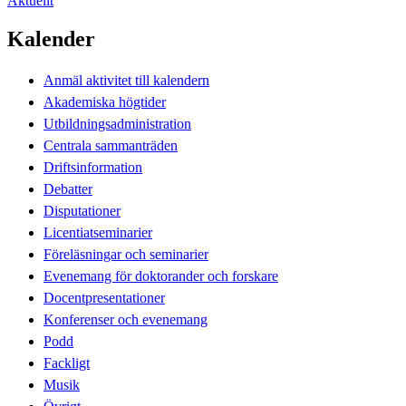
Aktuellt
Kalender
Anmäl aktivitet till kalendern
Akademiska högtider
Utbildningsadministration
Centrala sammanträden
Driftsinformation
Debatter
Disputationer
Licentiatseminarier
Föreläsningar och seminarier
Evenemang för doktorander och forskare
Docentpresentationer
Konferenser och evenemang
Podd
Fackligt
Musik