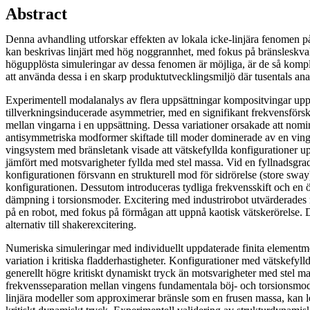
Abstract
Denna avhandling utforskar effekten av lokala icke-linjära fenomen på
kan beskrivas linjärt med hög noggrannhet, med fokus på bränsleskvalp 
högupplösta simuleringar av dessa fenomen är möjliga, är de så komplex
att använda dessa i en skarp produktutvecklingsmiljö där tusentals an
Experimentell modalanalys av flera uppsättningar kompositvingar upp
tillverkningsinducerade asymmetrier, med en signifikant frekvensförs
mellan vingarna i en uppsättning. Dessa variationer orsakade att nom
antisymmetriska modformer skiftade till moder dominerade av en vinge 
vingsystem med bränsletank visade att vätskefyllda konfigurationer up
jämfört med motsvarigheter fyllda med stel massa. Vid en fyllnadsgra
konfigurationen försvann en strukturell mod för sidrörelse (store sway
konfigurationen. Dessutom introduceras tydliga frekvensskift och en ö
dämpning i torsionsmoder. Excitering med industrirobot utvärderad
på en robot, med fokus på förmågan att uppnå kaotisk vätskerörelse. Det
alternativ till shakerexcitering.
Numeriska simuleringar med individuellt uppdaterade finita elementm
variation i kritiska fladderhastigheter. Konfigurationer med vätskefyl
generellt högre kritiskt dynamiskt tryck än motsvarigheter med stel m
frekvensseparation mellan vingens fundamentala böj- och torsionsmode
linjära modeller som approximerar bränsle som en frusen massa, kan le