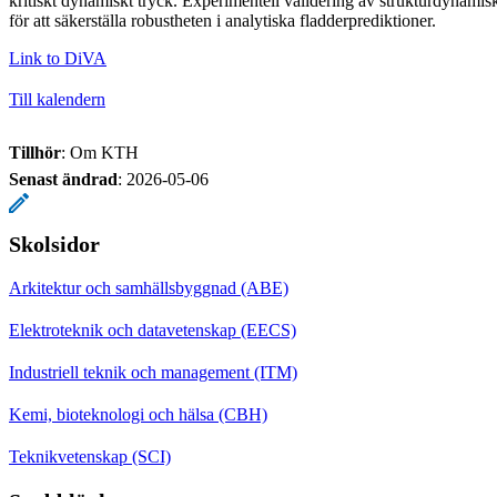
kritiskt dynamiskt tryck. Experimentell validering av strukturdynami
för att säkerställa robustheten i analytiska fladderprediktioner.
Link to DiVA
Till kalendern
Tillhör
: Om KTH
Senast ändrad
:
2026-05-06
Skolsidor
Arkitektur och samhällsbyggnad (ABE)
Elektroteknik och datavetenskap (EECS)
Industriell teknik och management (ITM)
Kemi, bioteknologi och hälsa (CBH)
Teknikvetenskap (SCI)