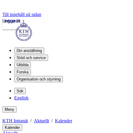
Till innehåll på sidan
Logga in
Intranät
Din anställning
Stöd och service
Utbilda
Forska
Organisation och styrning
Sök
English
Meny
KTH Intranät
Aktuellt
Kalender
Kalender