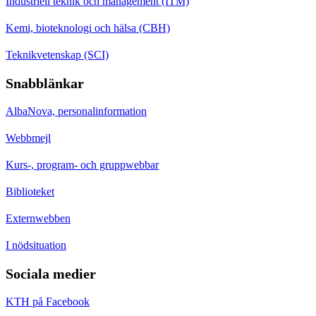
Industriell teknik och management (ITM)
Kemi, bioteknologi och hälsa (CBH)
Teknikvetenskap (SCI)
Snabblänkar
AlbaNova, personalinformation
Webbmejl
Kurs-, program- och gruppwebbar
Biblioteket
Externwebben
I nödsituation
Sociala medier
KTH på Facebook