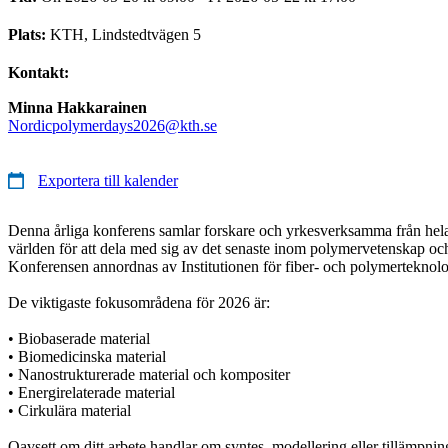
Plats:
KTH, Lindstedtvägen 5
Kontakt:
Minna Hakkarainen
Nordicpolymerdays2026@kth.se
Exportera till kalender
Denna årliga konferens samlar forskare och yrkesverksamma från hel
världen för att dela med sig av det senaste inom polymervetenskap oc
Konferensen annordnas av Institutionen för fiber- och polymerteknolo
De viktigaste fokusområdena för 2026 är:
• Biobaserade material
• Biomedicinska material
• Nanostrukturerade material och kompositer
• Energirelaterade material
• Cirkulära material
Oavsett om ditt arbete handlar om syntes, modellering eller tillämpni