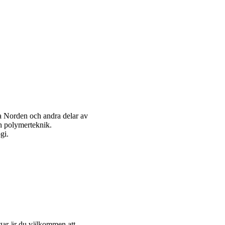
a Norden och andra delar av
h polymerteknik.
gi.
ngar är du välkommen att