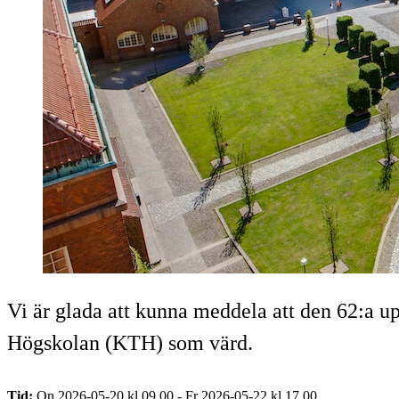
Vi är glada att kunna meddela att den 62:a
Högskolan (KTH) som värd.
Tid:
On 2026-05-20 kl 09.00 - Fr 2026-05-22 kl 17.00