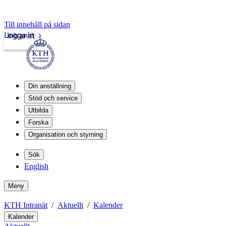
Till innehåll på sidan
Logga in
Intranät
Din anställning
Stöd och service
Utbilda
Forska
Organisation och styrning
Sök
English
Meny
KTH Intranät
Aktuellt
Kalender
Kalender