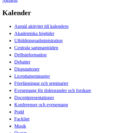
Aktuellt
Kalender
Anmäl aktivitet till kalendern
Akademiska högtider
Utbildningsadministration
Centrala sammanträden
Driftsinformation
Debatter
Disputationer
Licentiatseminarier
Föreläsningar och seminarier
Evenemang för doktorander och forskare
Docentpresentationer
Konferenser och evenemang
Podd
Fackligt
Musik