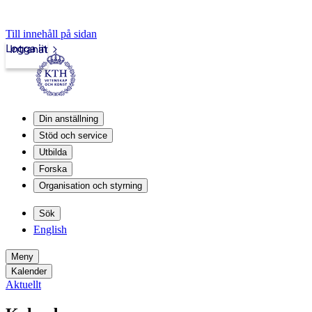
Till innehåll på sidan
Logga in
Intranät
Din anställning
Stöd och service
Utbilda
Forska
Organisation och styrning
Sök
English
Meny
Kalender
Aktuellt