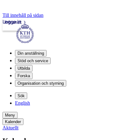
Till innehåll på sidan
Logga in
Intranät
Din anställning
Stöd och service
Utbilda
Forska
Organisation och styrning
Sök
English
Meny
Kalender
Aktuellt