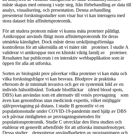
måste skapas med omsorg i varje steg, från förbehandling av data till
analys, visualisering, och presentation. Denna avhandling
presenterar forskningsstudier som visar hur vi kan interagera med
stora dataset från affinitetsproteomik.
För att studera proteom måste vi kunna mäta proteiner pålitligt.
Antikroppar används flitigt inom affinitetsproteomik för deras
utmärkta känslighet. Dock måste deras urskiljningsförmåga
kontrolleras för att säkerställa att vi mäter rätt proteiner. I studie A
validerar vi antikroppar mot en kliniskt viktig familj av proteiner.
Resultaten har publicerats i en interaktiv webbapplikation som är
öppen för alla att utforska.
Sorten av biologiskt prov påverkar vilka proteiner vi kan mäta och
vilka forskningsfrågor vi kan besvara. Blodprov är praktiska
eftersom de är minimalt invasiva och ger en systemisk bild av en
individs hälsotillstånd. Torkade blodfläckar (dried blood spots,
DBS) kan användas som ett alternativ till venös provtagning som
även kan genomföras utan medicinsk expertis, vilket möjliggör
självprovtagning på distans. I studie B genomför vi en
populationsstudie under COVID-19-pandemin med hjälp av DBS
och påvisar rimligheten av provtagningsmetoden för
populationsproteomik. Studie C utvecklar den förra studien och
etablerar ett generellt arbetsflöde för att utforska immunfenotyper.
Dessa studier demostrerar användbarheten av provtagningen och