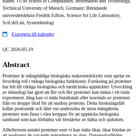
Bauer, TUM School of Computation, Information and Technology,
Technical University of Munich, Germany; Biträdande
universitetslektor Fredrik Edfors, Science for Life Laboratory,
SciLifeLab, Systembiologi
Exportera till kalender
QC 2026-05-19
Abstract
Proteiner är mångfaldiga biologiska makromolekyler som spelar en
livsviktig roll i många biologiska funktioner. Forskning på proteiner
har lett till viktiga biologiska och medicinska upptäckter. Utveckling
av teknologi har gjort att fler och fler proteiner kan mätas i ett enda
experiment. Idag kan vi mäta hundratals eller tusentals av proteiner
från en droppe blod för att studera proteom. Detta forskningsfält
kallas proteomik och låter oss undersöka de stora mängderna
proteiner som finns i våra kroppar för att upptäcka biologiska
samband som kan förbättra vår förståelse av hälsa och sjukdom.
Allteftersom antalet proteiner som vi kan mäta ökar, ökar bördan av
att analysera de växande mängderna av data. Dataanalysflöden