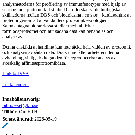
analysmetoderna för profilering av immunfenotyper med hjälp av
serologi och proteomik. I studie D utforskar vi de biologiska
skillnaderna mellan DBS och blodplasma i en stor kartläggning av
proteom genom att använda flera proteomikteknologier.
Sammantagna bidrar dessa studier med inblickar i
torrblodsproteomet och hur sådana data kan behandlas och
analyseras.
Denna enskilda avhandling kan inte täcka hela vidden av proteomik
och analysen av sådan data. Dock innehåller arbetena i denna
avhandling viktiga bidraganden för reproducerbar analys av
storskalig affinitetsproteomikdata.
Link to DiVA
Till kalendern
Innehållsansvarig:
biblioteket@kth.se
Tillhör
: Om KTH
Senast ändrad
:
2026-05-19