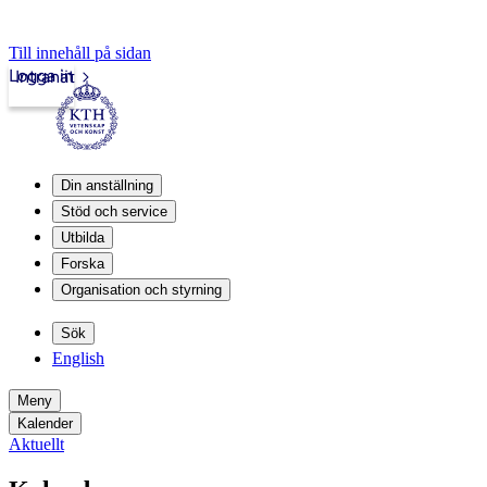
Till innehåll på sidan
Logga in
Intranät
Din anställning
Stöd och service
Utbilda
Forska
Organisation och styrning
Sök
English
Meny
Kalender
Aktuellt