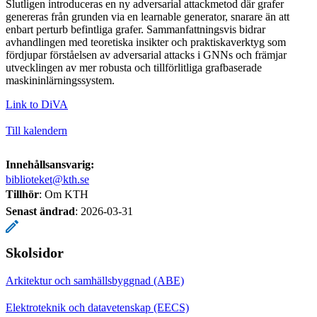
Slutligen introduceras en ny adversarial attackmetod där grafer
genereras från grunden via en learnable generator, snarare än att
enbart perturb befintliga grafer. Sammanfattningsvis bidrar
avhandlingen med teoretiska insikter och praktiskaverktyg som
fördjupar förståelsen av adversarial attacks i GNNs och främjar
utvecklingen av mer robusta och tillförlitliga grafbaserade
maskininlärningssystem.
Link to DiVA
Till kalendern
Innehållsansvarig:
biblioteket@kth.se
Tillhör
: Om KTH
Senast ändrad
:
2026-03-31
Skolsidor
Arkitektur och samhällsbyggnad (ABE)
Elektroteknik och datavetenskap (EECS)