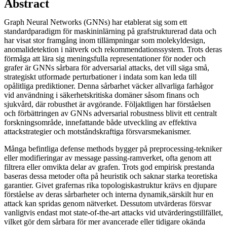
Abstract
Graph Neural Networks (GNNs) har etablerat sig som ett
standardparadigm för maskininlärning på grafstrukturerad data och
har visat stor framgång inom tillämpningar som molekyldesign,
anomalidetektion i nätverk och rekommendationssystem. Trots deras
förmåga att lära sig meningsfulla representationer för noder och
grafer är GNNs sårbara för adversarial attacks, det vill säga små,
strategiskt utformade perturbationer i indata som kan leda till
opålitliga prediktioner. Denna sårbarhet väcker allvarliga farhågor
vid användning i säkerhetskritiska domäner såsom finans och
sjukvård, där robusthet är avgörande. Följaktligen har förståelsen
och förbättringen av GNNs adversarial robustness blivit ett centralt
forskningsområde, innefattande både utveckling av effektiva
attackstrategier och motståndskraftiga försvarsmekanismer.
Många befintliga defense methods bygger på preprocessing-tekniker
eller modifieringar av message passing-ramverket, ofta genom att
filtrera eller omvikta delar av grafen. Trots god empirisk prestanda
baseras dessa metoder ofta på heuristik och saknar starka teoretiska
garantier. Givet grafernas rika topologiskastruktur krävs en djupare
förståelse av deras sårbarheter och interna dynamik,särskilt hur en
attack kan spridas genom nätverket. Dessutom utvärderas försvar
vanligtvis endast mot state-of-the-art attacks vid utvärderingstillfället,
vilket gör dem sårbara för mer avancerade eller tidigare okända