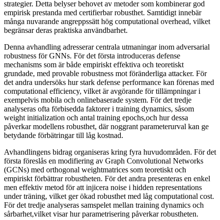
strategier. Detta belyser behovet av metoder som kombinerar god
empirisk prestanda med certifierbar robusthet. Samtidigt innebär
många nuvarande angreppssätt hög computational overhead, vilket
begränsar deras praktiska användbarhet.
Denna avhandling adresserar centrala utmaningar inom adversarial
robustness för GNNs. För det första introduceras defense
mechanisms som är både empiriskt effektiva och teoretiskt
grundade, med provable robustness mot föränderliga attacker. För
det andra undersöks hur stark defense performance kan förenas med
computational efficiency, vilket är avgörande för tillämpningar i
exempelvis mobila och onlinebaserade system. För det tredje
analyseras ofta förbisedda faktorer i training dynamics, såsom
weight initialization och antal training epochs,och hur dessa
påverkar modellens robusthet, där noggrant parameterurval kan ge
betydande förbätringar till låg kostnad.
Avhandlingens bidrag organiseras kring fyra huvudområden. För det
första föreslås en modifiering av Graph Convolutional Networks
(GCNs) med orthogonal weightmatrices som teoretiskt och
empiriskt förbättrar robustheten. För det andra presenteras en enkel
men effektiv metod för att injicera noise i hidden representations
under träning, vilket ger ökad robusthet med låg computational cost.
För det tredje analyseras samspelet mellan training dynamics och
sårbarhet,vilket visar hur parametrisering påverkar robustheten.