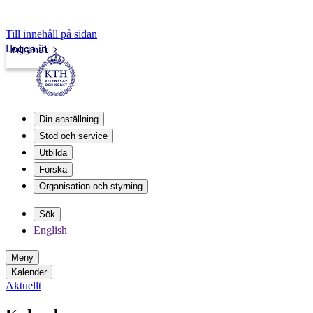
Till innehåll på sidan
Logga in
Intranät
Din anställning
Stöd och service
Utbilda
Forska
Organisation och styrning
Sök
English
Meny
Kalender
Aktuellt