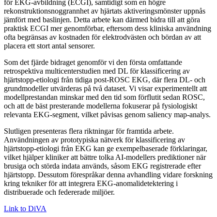
för EKG-avbildning (ECGI), samtidigt som en högre
rekonstruktionsnoggrannhet av hjärtats aktiveringsmönster uppnås
jämfört med baslinjen. Detta arbete kan därmed bidra till att göra
praktisk ECGI mer genomförbar, eftersom dess kliniska användning
ofta begränsas av kostnaden för elektrodvästen och bördan av att
placera ett stort antal sensorer.
Som det fjärde bidraget genomför vi den första omfattande
retrospektiva multicenterstudien med DL för klassificering av
hjärtstopp-etiologi från tidiga post-ROSC EKG, där flera DL- och
grundmodeller utvärderas på två dataset. Vi visar experimentellt att
modellprestandan minskar med den tid som förflutit sedan ROSC,
och att de bäst presterande modellerna fokuserar på fysiologiskt
relevanta EKG-segment, vilket påvisas genom saliency map-analys.
Slutligen presenteras flera riktningar för framtida arbete.
Användningen av prototypiska nätverk för klassificering av
hjärtstopp-etiologi från EKG kan ge exempelbaserade förklaringar,
vilket hjälper kliniker att bättre tolka AI-modellers prediktioner när
brusiga och störda indata används, såsom EKG registrerade efter
hjärtstopp. Dessutom förespråkar denna avhandling vidare forskning
kring tekniker för att integrera EKG-anomalidetektering i
distribuerade och federerade miljöer.
Link to DiVA