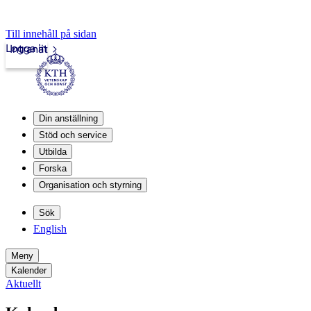
Till innehåll på sidan
Logga in
Intranät
Din anställning
Stöd och service
Utbilda
Forska
Organisation och styrning
Sök
English
Meny
Kalender
Aktuellt