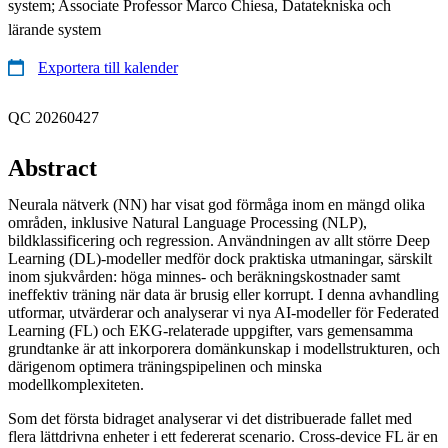
system; Associate Professor Marco Chiesa, Datatekniska och
lärande system
Exportera till kalender
QC 20260427
Abstract
Neurala nätverk (NN) har visat god förmåga inom en mängd olika
områden, inklusive Natural Language Processing (NLP),
bildklassificering och regression. Användningen av allt större Deep
Learning (DL)-modeller medför dock praktiska utmaningar, särskilt
inom sjukvården: höga minnes- och beräkningskostnader samt
ineffektiv träning när data är brusig eller korrupt. I denna avhandling
utformar, utvärderar och analyserar vi nya AI-modeller för Federated
Learning (FL) och EKG-relaterade uppgifter, vars gemensamma
grundtanke är att inkorporera domänkunskap i modellstrukturen, och
därigenom optimera träningspipelinen och minska
modellkomplexiteten.
Som det första bidraget analyserar vi det distribuerade fallet med
flera lättdrivna enheter i ett federerat scenario. Cross-device FL är en