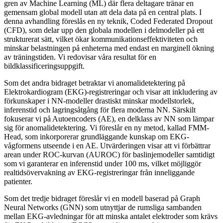
gren av Machine Learning (ML) där flera deltagare tränar en
gemensam global modell utan att dela data på en central plats. I
denna avhandling föreslås en ny teknik, Coded Federated Dropout
(CFD), som delar upp den globala modellen i delmodeller på ett
strukturerat sätt, vilket ökar kommunikationseffektiviteten och
minskar belastningen på enheterna med endast en marginell ökning
av träningstiden. Vi redovisar våra resultat för en
bildklassificeringsuppgift.
Som det andra bidraget betraktar vi anomalidetektering på
Elektrokardiogram (EKG)-registreringar och visar att inkludering av
förkunskaper i NN-modeller drastiskt minskar modellstorlek,
inferenstid och lagringsåtgång för flera moderna NN. Särskilt
fokuserar vi på Autoencoders (AE), en delklass av NN som lämpar
sig för anomalidetektering. Vi föreslår en ny metod, kallad FMM-
Head, som inkorporerar grundläggande kunskap om EKG-
vågformens utseende i en AE. Utvärderingen visar att vi förbättrar
arean under ROC-kurvan (AUROC) för baslinjemodeller samtidigt
som vi garanterar en inferenstid under 100 ms, vilket möjliggör
realtidsövervakning av EKG-registreringar från inneliggande
patienter.
Som det tredje bidraget föreslår vi en modell baserad på Graph
Neural Networks (GNN) som utnyttjar de rumsliga sambanden
mellan EKG-avledningar för att minska antalet elektroder som krävs