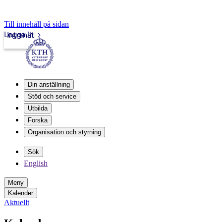
Till innehåll på sidan
Logga in
Intranät
Din anställning
Stöd och service
Utbilda
Forska
Organisation och styrning
Sök
English
Meny
Kalender
Aktuellt