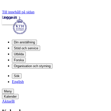
Till innehåll på sidan
Logga in
Intranät
Din anställning
Stöd och service
Utbilda
Forska
Organisation och styrning
Sök
English
Meny
Kalender
Aktuellt