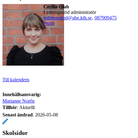
Cecilia Olah
ledningsstöd administratör
​​​​​​​​ledningsstod@abe.kth.se
,
08790
9475
Profil
Till kalendern
Innehållsansvarig:
Marianne Norén
Tillhör
: Aktuellt
Senast ändrad
:
2026-05-08
Skolsidor