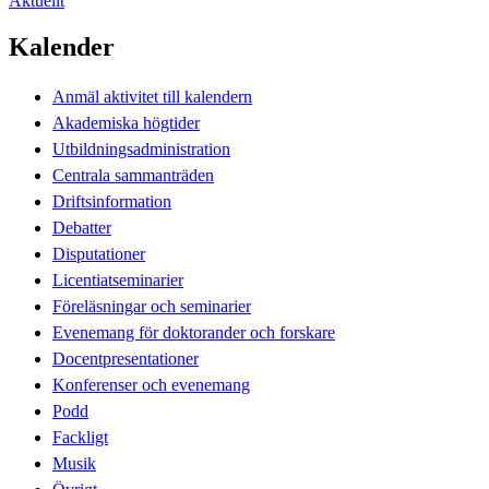
Aktuellt
Kalender
Anmäl aktivitet till kalendern
Akademiska högtider
Utbildningsadministration
Centrala sammanträden
Driftsinformation
Debatter
Disputationer
Licentiatseminarier
Föreläsningar och seminarier
Evenemang för doktorander och forskare
Docentpresentationer
Konferenser och evenemang
Podd
Fackligt
Musik