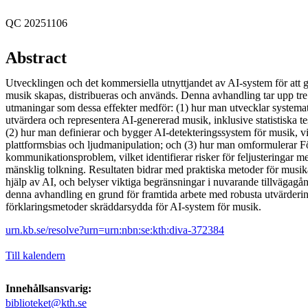
QC 20251106
Abstract
Utvecklingen och det kommersiella utnyttjandet av AI-system för att 
musik skapas, distribueras och används. Denna avhandling tar upp tr
utmaningar som dessa effekter medför: (1) hur man utvecklar systemat
utvärdera och representera AI-genererad musik, inklusive statistiska t
(2) hur man definierar och bygger AI-detekteringssystem för musik, vil
plattformsbias och ljudmanipulation; och (3) hur man omformulerar F
kommunikationsproblem, vilket identifierar risker för feljusteringar m
mänsklig tolkning. Resultaten bidrar med praktiska metoder för musi
hjälp av AI, och belyser viktiga begränsningar i nuvarande tillvägagå
denna avhandling en grund för framtida arbete med robusta utvärderi
förklaringsmetoder skräddarsydda för AI-system för musik.
urn.kb.se/resolve?urn=urn:nbn:se:kth:diva-372384
Till kalendern
Innehållsansvarig:
biblioteket@kth.se