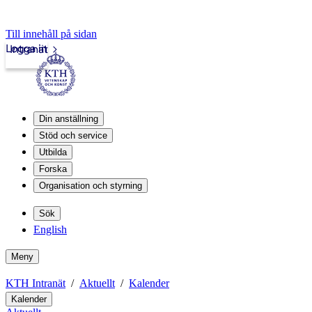
Till innehåll på sidan
Logga in
Intranät
Din anställning
Stöd och service
Utbilda
Forska
Organisation och styrning
Sök
English
Meny
KTH Intranät
Aktuellt
Kalender
Kalender