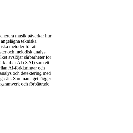
generera musik påverkar hur
e angelägna tekniska
iska metoder för att
ester och melodisk analys;
ket avslöjar sårbarheter för
örklarbar AI (XAI) som ett
ellan AI-förklaringar och
kanalys och detektering med
ngssätt. Sammantaget lägger
ngsramverk och förbättrade