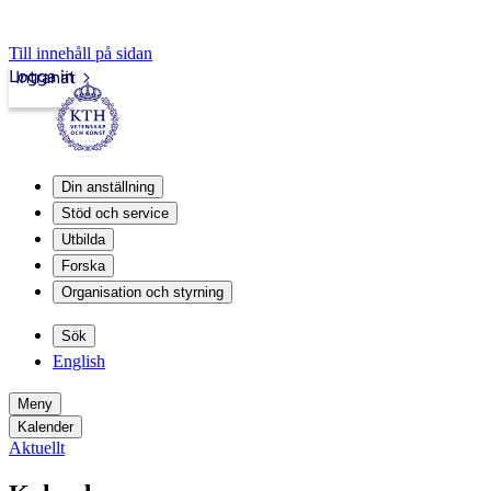
Till innehåll på sidan
Logga in
Intranät
Din anställning
Stöd och service
Utbilda
Forska
Organisation och styrning
Sök
English
Meny
Kalender
Aktuellt