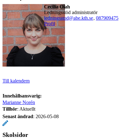
Cecilia Olah
ledningsstöd administratör
​​​​​​​​ledningsstod@abe.kth.se
,
08790
9475
Profil
Till kalendern
Innehållsansvarig:
Marianne Norén
Tillhör
: Aktuellt
Senast ändrad
:
2026-05-08
Skolsidor