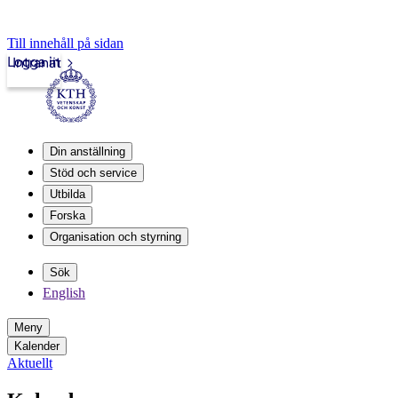
Till innehåll på sidan
Logga in
Intranät
Din anställning
Stöd och service
Utbilda
Forska
Organisation och styrning
Sök
English
Meny
Kalender
Aktuellt