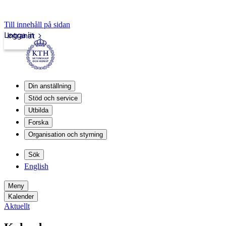
Till innehåll på sidan
Logga in
Intranät
Din anställning
Stöd och service
Utbilda
Forska
Organisation och styrning
Sök
English
Meny
Kalender
Aktuellt