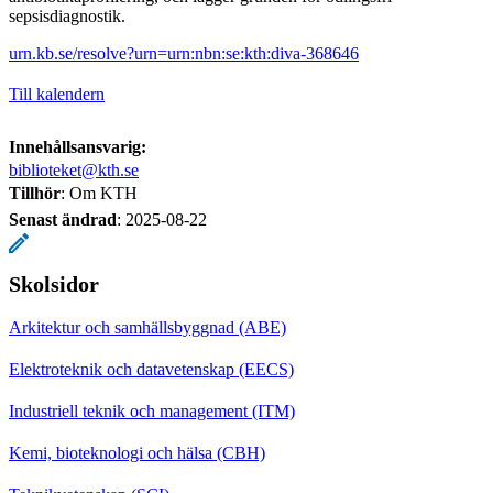
sepsisdiagnostik.
urn.kb.se/resolve?urn=urn:nbn:se:kth:diva-368646
Till kalendern
Innehållsansvarig:
biblioteket@kth.se
Tillhör
: Om KTH
Senast ändrad
:
2025-08-22
Skolsidor
Arkitektur och samhällsbyggnad (ABE)
Elektroteknik och datavetenskap (EECS)
Industriell teknik och management (ITM)
Kemi, bioteknologi och hälsa (CBH)