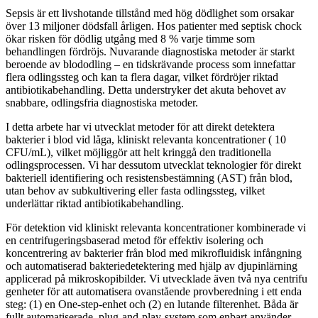
Sepsis är ett livshotande tillstånd med hög dödlighet som orsakar
över 13 miljoner dödsfall årligen. Hos patienter med septisk chock
ökar risken för dödlig utgång med 8 % varje timme som
behandlingen fördröjs. Nuvarande diagnostiska metoder är starkt
beroende av blododling – en tidskrävande process som innefattar
flera odlingssteg och kan ta flera dagar, vilket fördröjer riktad
antibiotikabehandling. Detta understryker det akuta behovet av
snabbare, odlingsfria diagnostiska metoder.
I detta arbete har vi utvecklat metoder för att direkt detektera
bakterier i blod vid låga, kliniskt relevanta koncentrationer ( 10
CFU/mL), vilket möjliggör att helt kringgå den traditionella
odlingsprocessen. Vi har dessutom utvecklat teknologier för direkt
bakteriell identifiering och resistensbestämning (AST) från blod,
utan behov av subkultivering eller fasta odlingssteg, vilket
underlättar riktad antibiotikabehandling.
För detektion vid kliniskt relevanta koncentrationer kombinerade vi
en centrifugeringsbaserad metod för effektiv isolering och
koncentrering av bakterier från blod med mikrofluidisk infångning
och automatiserad bakteriedetektering med hjälp av djupinlärning
applicerad på mikroskopibilder. Vi utvecklade även två nya centrifu
genheter för att automatisera ovanstående provberedning i ett enda
steg: (1) en One-step-enhet och (2) en lutande filterenhet. Båda är
fullt automatiserade, plug-and-play-system som enbart använder