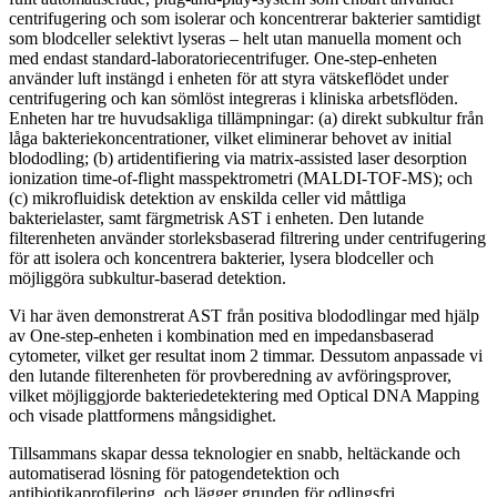
centrifugering och som isolerar och koncentrerar bakterier samtidigt
som blodceller selektivt lyseras – helt utan manuella moment och
med endast standard-laboratoriecentrifuger. One-step-enheten
använder luft instängd i enheten för att styra vätskeflödet under
centrifugering och kan sömlöst integreras i kliniska arbetsflöden.
Enheten har tre huvudsakliga tillämpningar: (a) direkt subkultur från
låga bakteriekoncentrationer, vilket eliminerar behovet av initial
blododling; (b) artidentifiering via matrix-assisted laser desorption
ionization time-of-flight masspektrometri (MALDI-TOF-MS); och
(c) mikrofluidisk detektion av enskilda celler vid måttliga
bakterielaster, samt färgmetrisk AST i enheten. Den lutande
filterenheten använder storleksbaserad filtrering under centrifugering
för att isolera och koncentrera bakterier, lysera blodceller och
möjliggöra subkultur-baserad detektion.
Vi har även demonstrerat AST från positiva blododlingar med hjälp
av One-step-enheten i kombination med en impedansbaserad
cytometer, vilket ger resultat inom 2 timmar. Dessutom anpassade vi
den lutande filterenheten för provberedning av avföringsprover,
vilket möjliggjorde bakteriedetektering med Optical DNA Mapping
och visade plattformens mångsidighet.
Tillsammans skapar dessa teknologier en snabb, heltäckande och
automatiserad lösning för patogendetektion och
antibiotikaprofilering, och lägger grunden för odlingsfri