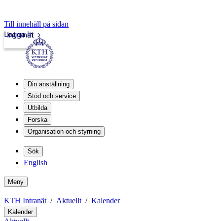
Till innehåll på sidan
Logga in
Intranät
Din anställning
Stöd och service
Utbilda
Forska
Organisation och styrning
Sök
English
Meny
KTH Intranät
Aktuellt
Kalender
Kalender