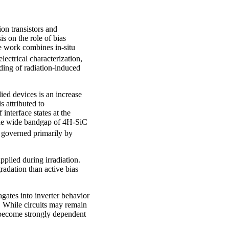
ion transistors and
s on the role of bias
he work combines in-situ
lectrical characterization,
ding of radiation-induced
ied devices is an increase
s attributed to
interface states at the
the wide bandgap of 4H-SiC
is governed primarily by
pplied during irradiation.
adation than active bias
agates into inverter behavior
t. While circuits may remain
d become strongly dependent