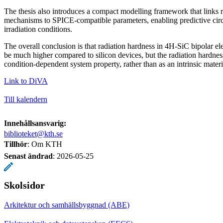
The thesis also introduces a compact modelling framework that links 
mechanisms to SPICE-compatible parameters, enabling predictive circu
irradiation conditions.
The overall conclusion is that radiation hardness in 4H-SiC bipolar el
be much higher compared to silicon devices, but the radiation hardnes
condition-dependent system property, rather than as an intrinsic materia
Link to DiVA
Till kalendern
Innehållsansvarig:
biblioteket@kth.se
Tillhör
: Om KTH
Senast ändrad
:
2026-05-25
Skolsidor
Arkitektur och samhällsbyggnad (ABE)