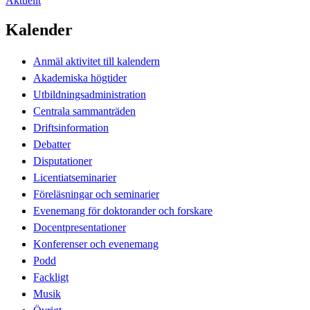
Aktuellt
Kalender
Anmäl aktivitet till kalendern
Akademiska högtider
Utbildningsadministration
Centrala sammanträden
Driftsinformation
Debatter
Disputationer
Licentiatseminarier
Föreläsningar och seminarier
Evenemang för doktorander och forskare
Docentpresentationer
Konferenser och evenemang
Podd
Fackligt
Musik