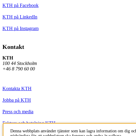
KTH på Facebook
KTH på LinkedIn
KTH på Instagram
Kontakt
KTH
100 44 Stockholm
+46 8 790 60 00
Kontakta KTH
Jobba på KTH
Press och media
Faktura och betalning KTH
Denna webbplats använder tjänster som kan lagra information om dig och
Om KTH:s webbplatser
nödvändiga för att webbplatsen ska fungera och andra är valbara.