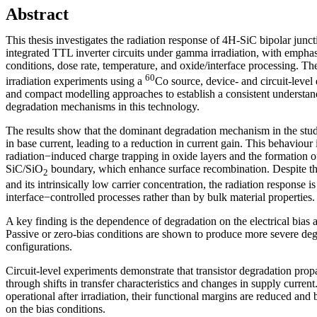
Abstract
This thesis investigates the radiation response of 4H-SiC bipolar junct
integrated TTL inverter circuits under gamma irradiation, with emphasi
conditions, dose rate, temperature, and oxide/interface processing. T
60
irradiation experiments using a
Co source, device- and circuit-level e
and compact modelling approaches to establish a consistent understan
degradation mechanisms in this technology.
The results show that the dominant degradation mechanism in the stud
in base current, leading to a reduction in current gain. This behaviour i
radiation−induced charge trapping in oxide layers and the formation of 
SiC/SiO
boundary, which enhance surface recombination. Despite 
2
and its intrinsically low carrier concentration, the radiation response 
interface−controlled processes rather than by bulk material properties.
A key finding is the dependence of degradation on the electrical bias a
Passive or zero-bias conditions are shown to produce more severe degr
configurations.
Circuit-level experiments demonstrate that transistor degradation prop
through shifts in transfer characteristics and changes in supply curren
operational after irradiation, their functional margins are reduced an
on the bias conditions.