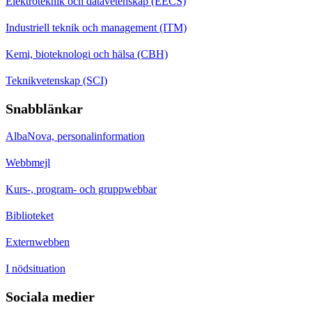
Elektroteknik och datavetenskap (EECS)
Industriell teknik och management (ITM)
Kemi, bioteknologi och hälsa (CBH)
Teknikvetenskap (SCI)
Snabblänkar
AlbaNova, personalinformation
Webbmejl
Kurs-, program- och gruppwebbar
Biblioteket
Externwebben
I nödsituation
Sociala medier