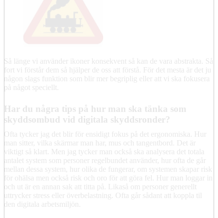
Så länge vi använder ikoner konsekvent så kan de vara abstrakta. Så
fort vi förstår dem så hjälper de oss att förstå. För det mesta är det ju
någon slags funktion som blir mer begriplig eller att vi ska fokusera
på något speciellt.
Har du några tips på hur man ska tänka som
skyddsombud vid digitala skyddsronder?
Ofta tycker jag det blir för ensidigt fokus på det ergonomiska. Hur
man sitter, vilka skärmar man har, mus och tangentbord. Det är
viktigt så klart. Men jag tycker man också ska analysera det totala
antalet system som personer regelbundet använder, hur ofta de går
mellan dessa system, hur olika de fungerar, om systemen skapar risk
för ohälsa men också risk och oro för att göra fel. Hur man loggar in
och ut är en annan sak att titta på. Likaså om personer generellt
uttrycker stress eller överbelastning. Ofta går sådant att koppla til
den digitala arbetsmiljön.