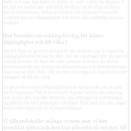
Sedan kan man kan kräva en analys av varje system lite djupare. I
alla fall om ronden ger anledning till att tro att det finns problem.
Hur är interaktionen mellan användare och systemet? Uppfyller
systemen krav på tillgänglighet? Här finns olika underlag man kan
använda.
Hur framförs utvecklingsförslag för bättre
tillgänglighet och till vilka?
Om det finns en generell process för det så tycker jag de kognitiva
tillgänglighetskraven ska in i den. Det bör egentligen inte ses som en
särskild process. Så finns en sådan process så brukar det finnas
instruktioner om hur förslag ska dokumenteras och presenteras samt
vilka som tar emot dem. Om det inte finns någon tydlig process eller
mottagare så blir det svårt.
Att generellt framföra tillgänglighetskrav handlar ofta om att göra
kravet begripligt. Vad är problemet? Kanske behövs det underlag
som styrker det. Därefter beskriver man förslaget till förbättringar.
Jag jobbar ofta med prototyper i det läget. Från dem kan man sedan
skriva fram någon typ av kravspecifikation.
Vi tillhandahåller många system som vi inte
utvecklat själva och inte kan påverka så mycket, till