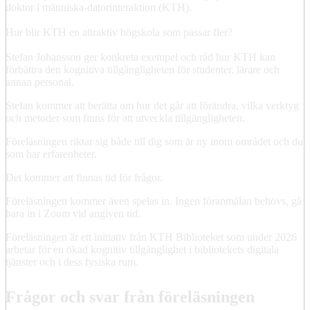
doktor i människa-datorinteraktion (KTH).
Hur blir KTH en attraktiv högskola som passar fler?
Stefan Johansson ger konkreta exempel och råd hur KTH kan
förbättra den kognitiva tillgängligheten för studenter, lärare och
annan personal.
Stefan kommer att berätta om hur det går att förändra, vilka verktyg
och metoder som finns för att utveckla tillgängligheten.
Föreläsningen riktar sig både till dig som är ny inom området och du
som har erfarenheter.
Det kommer att finnas tid för frågor.
Föreläsningen kommer även spelas in. Ingen föranmälan behövs, gå
bara in i Zoom vid angiven tid.
Föreläsningen är ett initiativ från KTH Biblioteket som under 2026
arbetar för en ökad kognitiv tillgänglighet i bibliotekets digitala
tjänster och i dess fysiska rum.
Frågor och svar från föreläsningen