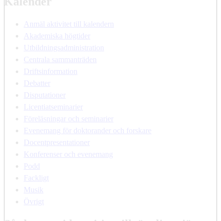
Kalender
Anmäl aktivitet till kalendern
Akademiska högtider
Utbildningsadministration
Centrala sammanträden
Driftsinformation
Debatter
Disputationer
Licentiatseminarier
Föreläsningar och seminarier
Evenemang för doktorander och forskare
Docentpresentationer
Konferenser och evenemang
Podd
Fackligt
Musik
Övrigt