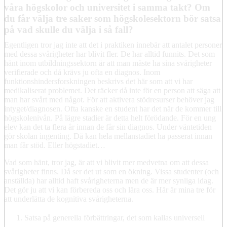
våra högskolor och universitet i samma takt? Om
du får välja tre saker som högskolesektorn bör satsa
på vad skulle du välja i så fall?
Egentligen tror jag inte att det i praktiken innebär att antalet personer
med dessa svårigheter har blivit fler. De har alltid funnits. Det som
hänt inom utbildningssektorn är att man måste ha sina svårigheter
verifierade och då krävs ju ofta en diagnos. Inom
funktionshindersforskningen beskrivs det här som att vi har
medikaliserat problemet. Det räcker då inte för en person att säga att
man har svårt med något. För att aktivera stödresurser behöver jag
intyget/diagnosen. Ofta kanske en student har det när de kommer till
högskolenivån. På lägre stadier är detta helt förödande. För en ung
elev kan det ta flera år innan de får sin diagnos. Under väntetiden
gör skolan ingenting. Då kan hela mellanstadiet ha passerat innan
man får stöd. Eller högstadiet…
Vad som hänt, tror jag, är att vi blivit mer medvetna om att dessa
svårigheter finns. Då ser det ut som en ökning. Vissa studenter (och
anställda) har alltid haft svårigheterna men de är mer synliga idag.
Det gör ju att vi kan förbereda oss och lära oss. Här är mina tre för
att underlätta de kognitiva svårigheterna.
Satsa på generella förbättringar, det som kallas universell