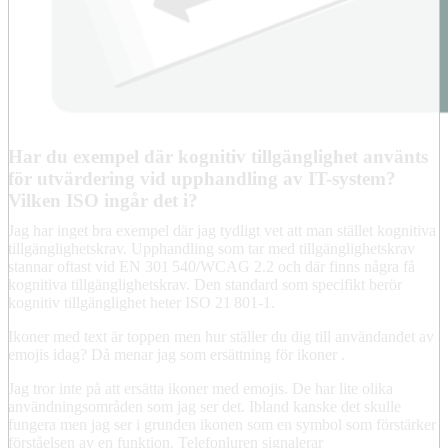
Har du exempel där kognitiv tillgänglighet använts
för utvärdering vid upphandling av IT-system?
Vilken ISO ingår det i?
Jag har inget bra exempel där jag tydligt vet att man stället kognitiva
tillgänglighetskrav. Upphandling som tar med tillgänglighetskrav
stannar oftast vid EN 301 540/WCAG 2.2 och där finns några få
kognitiva tillgänglighetskrav. Den standard som specifikt berör
kognitiv tillgänglighet heter ISO 21 801-1.
Ikoner med text är toppen men hur ställer du dig till användandet av
emojis idag? Då menar jag som ersättning för ikoner .
Jag tror inte på att ersätta ikoner med emojis. De har lite olika
användningsområden som jag ser det. Ibland kanske det skulle
fungera men jag ser i grunden ikonen som en symbol som förstärker
förståelsen av en funktion. Telefonluren signalerar