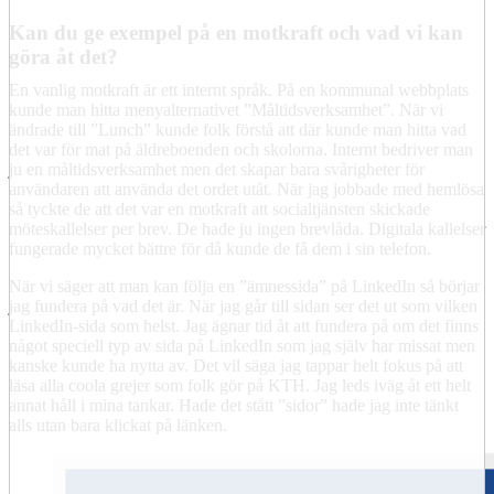
Kan du ge exempel på en motkraft och vad vi kan
göra åt det?
En vanlig motkraft är ett internt språk. På en kommunal webbplats
kunde man hitta menyalternativet ”Måltidsverksamhet”. När vi
ändrade till ”Lunch” kunde folk förstå att där kunde man hitta vad
det var för mat på äldreboenden och skolorna. Internt bedriver man
ju en måltidsverksamhet men det skapar bara svårigheter för
användaren att använda det ordet utåt. När jag jobbade med hemlösa
så tyckte de att det var en motkraft att socialtjänsten skickade
möteskallelser per brev. De hade ju ingen brevlåda. Digitala kallelser
fungerade mycket bättre för då kunde de få dem i sin telefon.
När vi säger att man kan följa en ”ämnessida” på LinkedIn så börjar
jag fundera på vad det är. När jag går till sidan ser det ut som vilken
LinkedIn-sida som helst. Jag ägnar tid åt att fundera på om det finns
något speciell typ av sida på LinkedIn som jag själv har missat men
kanske kunde ha nytta av. Det vil säga jag tappar helt fokus på att
läsa alla coola grejer som folk gör på KTH. Jag leds iväg åt ett helt
annat håll i mina tankar. Hade det stått ”sidor” hade jag inte tänkt
alls utan bara klickat på länken.