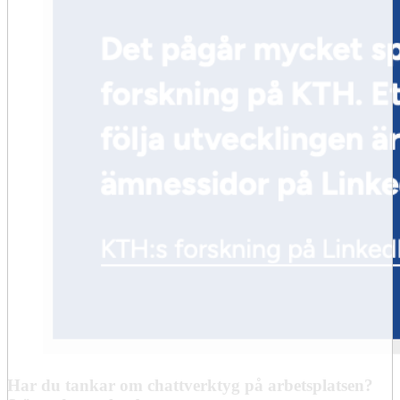
Har du tankar om chattverktyg på arbetsplatsen?