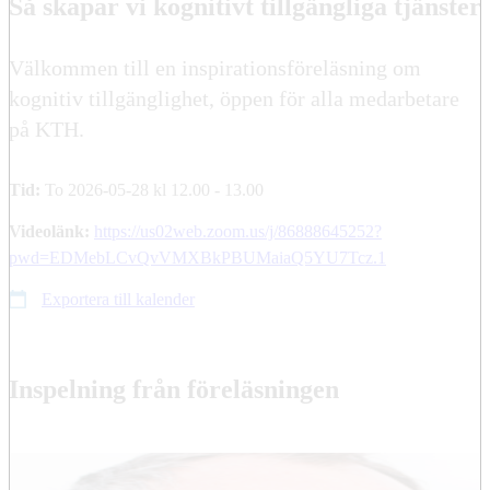
Så skapar vi kognitivt tillgängliga tjänster
Välkommen till en inspirationsföreläsning om
kognitiv tillgänglighet, öppen för alla medarbetare
på KTH.
Tid:
To 2026-05-28 kl 12.00 - 13.00
Videolänk:
https://us02web.zoom.us/j/86888645252?
pwd=EDMebLCvQvVMXBkPBUMaiaQ5YU7Tcz.1
Exportera till kalender
Inspelning från föreläsningen