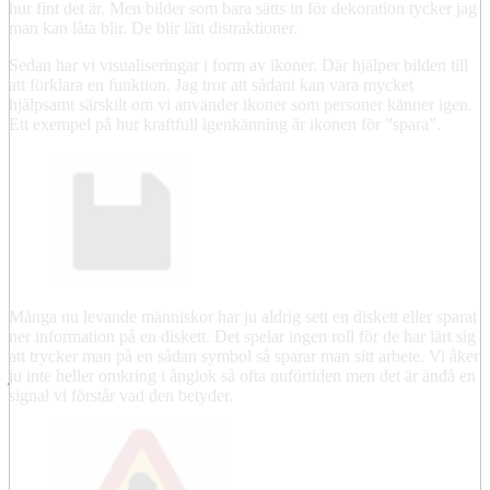
hur fint det är. Men bilder som bara sätts in för dekoration tycker jag
man kan låta blir. De blir lätt distraktioner.
Sedan har vi visualiseringar i form av ikoner. Där hjälper bilden till
att förklara en funktion. Jag tror att sådant kan vara mycket
hjälpsamt särskilt om vi använder ikoner som personer känner igen.
Ett exempel på hur kraftfull igenkänning är ikonen för ”spara”.
Många nu levande människor har ju aldrig sett en diskett eller sparat
ner information på en diskett. Det spelar ingen roll för de har lärt sig
att trycker man på en sådan symbol så sparar man sitt arbete. Vi åker
ju inte heller omkring i ånglok så ofta nuförtiden men det är ändå en
signal vi förstår vad den betyder.