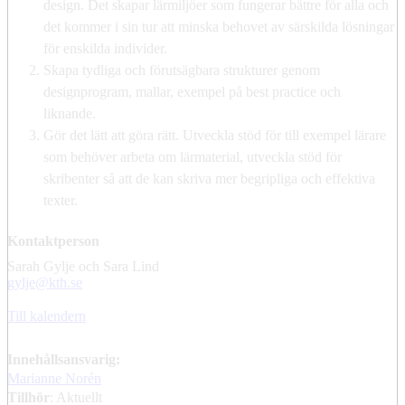
design. Det skapar lärmiljöer som fungerar bättre för alla och
det kommer i sin tur att minska behovet av särskilda lösningar
för enskilda individer.
Skapa tydliga och förutsägbara strukturer genom
designprogram, mallar, exempel på best practice och
liknande.
Gör det lätt att göra rätt. Utveckla stöd för till exempel lärare
som behöver arbeta om lärmaterial, utveckla stöd för
skribenter så att de kan skriva mer begripliga och effektiva
texter.
Kontaktperson
Sarah Gylje och Sara Lind
​​​​​​​gylje@kth.se
​​​​​​​
Till kalendern
Innehållsansvarig:
Marianne Norén
Tillhör
: Aktuellt