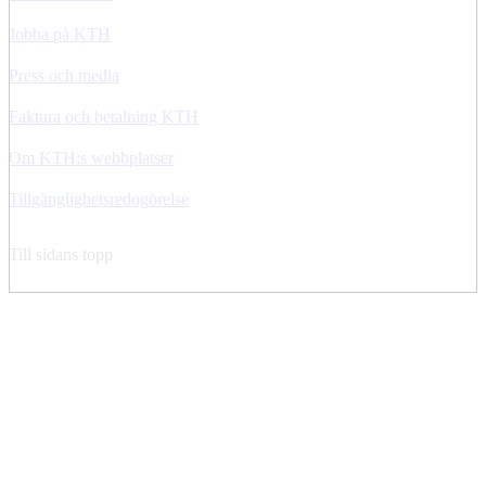
Jobba på KTH
Press och media
Faktura och betalning KTH
Om KTH:s webbplatser
Tillgänglighetsredogörelse
Till sidans topp