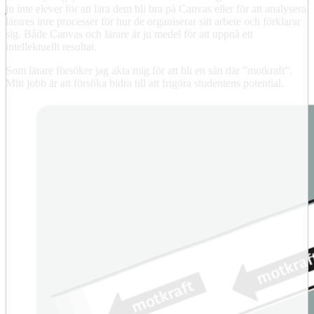
ju inte elever för att lära dem bli bra på Canvas eller för att analysera
lärares inre processer för hur de organiserar sitt arbete och förklarar
sig. Både Canvas och lärare är ju medel för att uppnå ett
intellektuellt resultat.
Som lärare försöker jag akta mig för att bli en sån där ”motkraft”.
Mitt jobb är att försöka bidra till att frigöra studentens potential.