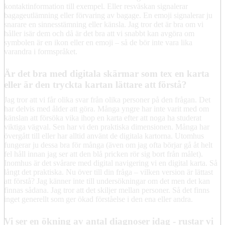
kontaktinformation till exempel. Eller resväskan signalerar
bagageutlämning eller förvaring av bagage. En emoji signalerar ju
snarare en sinnesstämning eller känsla. Jag tror det är bra om vi
håller isär dem och då är det bra att vi snabbt kan avgöra om
symbolen är en ikon eller en emoji – så de bör inte vara lika
varandra i formspråket.
Är det bra med digitala skärmar som tex en karta
eller är den tryckta kartan lättare att förstå?
Jag tror att vi får olika svar från olika personer på den frågan. Det
har delvis med ålder att göra. Många yngre har inte varit med om
känslan att försöka vika ihop en karta efter att noga ha studerat
viktiga vägval. Sen har vi den praktiska dimensionen. Många har
övergått till eller har alltid använt de digitala kartorna. Utomhus
fungerar ju dessa bra för många (även om jag ofta börjar gå åt helt
fel håll innan jag ser att den blå pricken rör sig bort från målet).
Inomhus är det svårare med digital navigering vi en digital karta. Så
långt det praktiska. Nu över till din fråga – vilken version är lättast
att förstå? Jag känner inte till undersökningar om det men det kan
finnas sådana. Jag tror att det skiljer mellan personer. Så det finns
inget generellt som ger ökad förståelse i den ena eller andra.
Vi ser en ökning av antal diagnoser idag - rustar vi