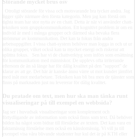
Störande mycket brus osv
Otroligt störande för vissa och motsvarande bra tycker andra. Jag
ligger själv närmare den första kategorin. Men jag kan förstå om
tighta team har stor nytta av en chatt. Detta är när vi använder chatt-
tekniken som gruppkommunikation. Ett kognitivt problem är om en
individ är med i många grupper och därmed ska bevaka flera
strömmar av kommunikation. Det kan ta fokus från andra
arbetsuppgifter. I vissa chatt-system behöver man logga in och ut ur
olika grupper, vilket också kan ta mycket energi och riskerar att
splittra fokus. Sen har vi de chattverktyg som införs som ersättning
för kommunikation med människor. De upplevs ofta irriterande
eftersom de än så länge har för dålig kvalitet på den ”support” de
klarar av att ge. Det här är kanske ännu värre ut mot kunder jämfört
med inåt mot medarbetare. Tekniken kan bli bra men de tjänster som
finns på marknaden just nu levererar för dålig kvalitet.
Du pratade om text, men hur ska man tänka runt
visualiseringar på till exempel en webbsida?
Jag ser i huvudsak visualiseringar som komplement och
förtydligande av information som också finns som text. Då behöver
bilden ha något som bidrar till förståelse av texten. Det kan vara en
faktamässig förståelse men också en känslomässig. Vi vill ju till
exempel visa våra blivande studenter hur kul det är på KTH eller