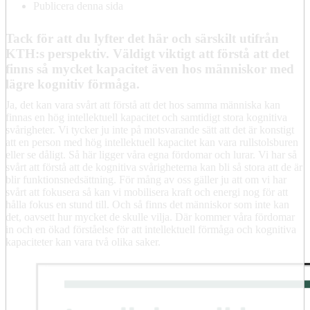
Publicera denna sida
Tack för att du lyfter det här och särskilt utifrån
KTH:s perspektiv. Väldigt viktigt att förstå att det
finns så mycket kapacitet även hos människor med
lägre kognitiv förmåga.
Ja, det kan vara svårt att förstå att det hos samma människa kan
finnas en hög intellektuell kapacitet och samtidigt stora kognitiva
svårigheter. Vi tycker ju inte på motsvarande sätt att det är konstigt
att en person med hög intellektuell kapacitet kan vara rullstolsburen
eller se dåligt. Så här ligger våra egna fördomar och lurar. Vi har så
svårt att förstå att de kognitiva svårigheterna kan bli så stora att de är
blir funktionsnedsättning. För mång av oss gäller ju att om vi har
svårt att fokusera så kan vi mobilisera kraft och energi nog för att
hålla fokus en stund till. Och så finns det människor som inte kan
det, oavsett hur mycket de skulle vilja. Där kommer våra fördomar
in och en ökad förståelse för att intellektuell förmåga och kognitiva
kapaciteter kan vara två olika saker.