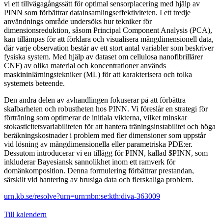
vi ett tillvägagångssätt för optimal sensorplacering med hjälp av
PINN som förbättrar datainsamlingseffektiviteten. I ett tredje
användnings område undersöks hur tekniker för
dimensionsreduktion, såsom Principal Component Analysis (PCA),
kan tillämpas för att förklara och visualisera mångdimensionell data,
där varje observation består av ett stort antal variabler som beskriver
fysiska system. Med hjälp av dataset om cellulosa nanofibrillärer
CNF) av olika material och koncentrationer används
maskininlärningstekniker (ML) för att karakterisera och tolka
systemets beteende.
Den andra delen av avhandlingen fokuserar på att förbättra
skalbarheten och robustheten hos PINN. Vi föreslår en strategi för
förträning som optimerar de initiala vikterna, vilket minskar
stokasticitetsvariabiliteten för att hantera träningsinstabilitet och höga
beräkningskostnader i problem med fler dimensioner som uppstår
vid lösning av mångdimensionella eller parametriska PDE:er.
Dessutom introducerar vi en tillägg för PINN, kallad $PINN, som
inkluderar Bayesiansk sannolikhet inom ett ramverk för
domänkomposition. Denna formulering förbättrar prestandan,
särskilt vid hantering av brusiga data och flerskaliga problem.
urn.kb.se/resolve?urn=urn:nbn:se:kth:diva-363009
Till kalendern