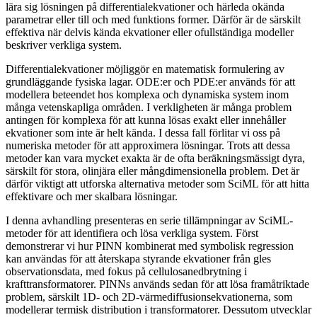
lära sig lösningen på differentialekvationer och härleda okända
parametrar eller till och med funktions former. Därför är de särskilt
effektiva när delvis kända ekvationer eller ofullständiga modeller
beskriver verkliga system.
Differentialekvationer möjliggör en matematisk formulering av
grundläggande fysiska lagar. ODE:er och PDE:er används för att
modellera beteendet hos komplexa och dynamiska system inom
många vetenskapliga områden. I verkligheten är många problem
antingen för komplexa för att kunna lösas exakt eller innehåller
ekvationer som inte är helt kända. I dessa fall förlitar vi oss på
numeriska metoder för att approximera lösningar. Trots att dessa
metoder kan vara mycket exakta är de ofta beräkningsmässigt dyra,
särskilt för stora, olinjära eller mångdimensionella problem. Det är
därför viktigt att utforska alternativa metoder som SciML för att hitta
effektivare och mer skalbara lösningar.
I denna avhandling presenteras en serie tillämpningar av SciML-
metoder för att identifiera och lösa verkliga system. Först
demonstrerar vi hur PINN kombinerat med symbolisk regression
kan användas för att återskapa styrande ekvationer från gles
observationsdata, med fokus på cellulosanedbrytning i
krafttransformatorer. PINNs används sedan för att lösa framåtriktade
problem, särskilt 1D- och 2D-värmediffusionsekvationerna, som
modellerar termisk distribution i transformatorer. Dessutom utvecklar