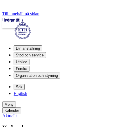
Till innehåll på sidan
Logga in
Intranät
Din anställning
Stöd och service
Utbilda
Forska
Organisation och styrning
Sök
English
Meny
Kalender
Aktuellt