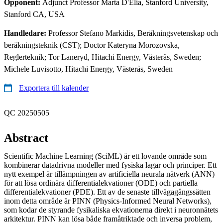
Opponent:
Adjunct Professor Marta D'Elia, Stanford University,
Stanford CA, USA
Handledare:
Professor Stefano Markidis, Beräkningsvetenskap och
beräkningsteknik (CST); Doctor Kateryna Morozovska,
Reglerteknik; Tor Laneryd, Hitachi Energy, Västerås, Sweden;
Michele Luvisotto, Hitachi Energy, Västerås, Sweden
Exportera till kalender
QC 20250505
Abstract
Scientific Machine Learning (SciML) är ett lovande område som
kombinerar datadrivna modeller med fysiska lagar och principer. Ett
nytt exempel är tillämpningen av artificiella neurala nätverk (ANN)
för att lösa ordinära differentialekvationer (ODE) och partiella
differentialekvationer (PDE). Ett av de senaste tillvägagångssätten
inom detta område är PINN (Physics-Informed Neural Networks),
som kodar de styrande fysikaliska ekvationerna direkt i neuronnätets
arkitektur. PINN kan lösa både framåtriktade och inversa problem,