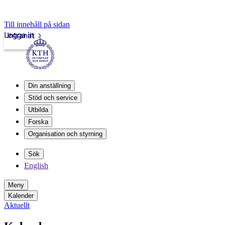
Till innehåll på sidan
Logga in
Intranät
Din anställning
Stöd och service
Utbilda
Forska
Organisation och styrning
Sök
English
Meny
Kalender
Aktuellt