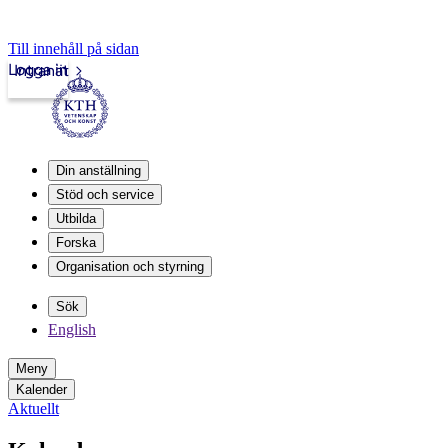
Till innehåll på sidan
Logga in
Intranät
Din anställning
Stöd och service
Utbilda
Forska
Organisation och styrning
Sök
English
Meny
Kalender
Aktuellt