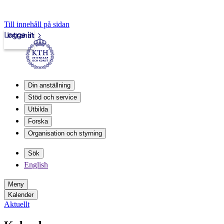
Till innehåll på sidan
Logga in
Intranät
Din anställning
Stöd och service
Utbilda
Forska
Organisation och styrning
Sök
English
Meny
Kalender
Aktuellt