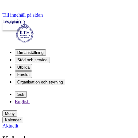
Till innehåll på sidan
Logga in
Intranät
Din anställning
Stöd och service
Utbilda
Forska
Organisation och styrning
Sök
English
Meny
Kalender
Aktuellt