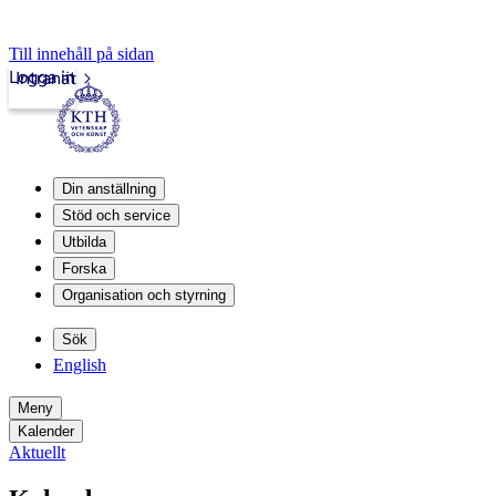
Till innehåll på sidan
Logga in
Intranät
Din anställning
Stöd och service
Utbilda
Forska
Organisation och styrning
Sök
English
Meny
Kalender
Aktuellt