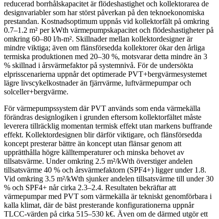
reducerad borrhålskapacitet är flödeshastighet och kollektorarea de
designvariabler som har störst påverkan på den teknoekonomiska
prestandan. Kostnadsoptimum uppnås vid kollektorfält på omkring
0.7–1.2 m² per kWth värmepumpskapacitet och flödeshastigheter på
omkring 60–80 l/h-m². Skillnader mellan kollektordesigner är
mindre viktiga; även om flänsförsedda kollektorer ökar den årliga
termiska produktionen med 20–30 %, motsvarar detta mindre än 3
% skillnad i årsvärmefaktor på systemnivå. För de undersökta
elprisscenarierna uppnår det optimerade PVT+bergvärmesystemet
lägre livscykelkostnader än fjärrvärme, luftvärmepumpar och
solceller+bergvärme.
För värmepumpssystem där PVT används som enda värmekälla
förändras designlogiken i grunden eftersom kollektorfältet måste
leverera tillräcklig momentan termisk effekt utan markens buffrande
effekt. Kollektordesignen blir därför viktigare, och flänsförsedda
koncept presterar bättre än koncept utan flänsar genom att
upprätthålla högre källtemperaturer och minska behovet av
tillsatsvärme. Under omkring 2.5 m²/kWth överstiger andelen
tillsatsvärme 40 % och årsvärmefaktorn (SPF4+) ligger under 1.8.
Vid omkring 3.5 m²/kWth sjunker andelen tillsatsvärme till under 30
% och SPF4+ når cirka 2.3–2.4. Resultaten bekräftar att
värmepumpar med PVT som värmekälla är tekniskt genomförbara i
kalla klimat, där de bäst presterande konfigurationerna uppnår
TLCC-värden på cirka 515–530 k€. Även om de därmed utgör ett