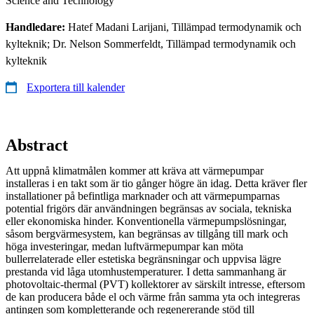
Science and Technology
Handledare:
Hatef Madani Larijani, Tillämpad termodynamik och
kylteknik; Dr. Nelson Sommerfeldt, Tillämpad termodynamik och
kylteknik
Exportera till kalender
Abstract
Att uppnå klimatmålen kommer att kräva att värmepumpar
installeras i en takt som är tio gånger högre än idag. Detta kräver fler
installationer på befintliga marknader och att värmepumparnas
potential frigörs där användningen begränsas av sociala, tekniska
eller ekonomiska hinder. Konventionella värmepumpslösningar,
såsom bergvärmesystem, kan begränsas av tillgång till mark och
höga investeringar, medan luftvärmepumpar kan möta
bullerrelaterade eller estetiska begränsningar och uppvisa lägre
prestanda vid låga utomhustemperaturer. I detta sammanhang är
photovoltaic-thermal (PVT) kollektorer av särskilt intresse, eftersom
de kan producera både el och värme från samma yta och integreras
antingen som kompletterande och regenererande stöd till