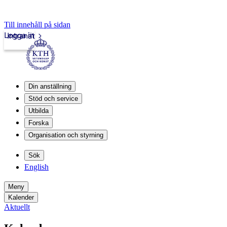
Till innehåll på sidan
Logga in
Intranät
Din anställning
Stöd och service
Utbilda
Forska
Organisation och styrning
Sök
English
Meny
Kalender
Aktuellt