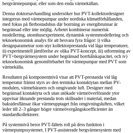
bergvärmepumpar, eller som den enda värmekällan.
Denna doktorsavhandling undersöker hur PVT-kollektordesigner
integreras med värmepumpar under nordiska klimatförhållanden,
med fokus på flerbostadshus där borrning av energibrunnar är
begränsad eller inte möjlig. Arbetet kombinerar numerisk
modellering, utomhusexperiment, dynamisk systemmodellering och
teknoekonomisk analys för att besvara fyra frågor: i) vilka
designparametrar som styr kollektorprestanda vid låga temperaturer,
ii) experimentell jämförelse av olika PVT-koncept, iii) utformning av
PVT+bergvärmesystem under begränsad borrhålskapacitet, och iv)
teknoekonomisk genomförbarhet för värmepumpar med PVT som
värmekälla.
Resultaten på komponentnivå visar att PVT-prestanda vid låg
temperatur främst styrs av den termiska kontaktytan mellan PV-
modulen, värmebäraren och omgivande luft. Designer med
begränsad kontaktyta och utan utökade värmeöverförande ytor
uppvisar liknande prestanda trots skillnader i material, medan
baksidesflänsar ökar värmeupptaget från omgivningsluften, vilket
leder till 2–3 gånger högre värmeövergångskoefficienter än
standardkollektorer.
På systemnivå beror PVT-fältets roll på dess funktion i
värmepumpssystemet. I PVT-assisterade bergvärmesystem med