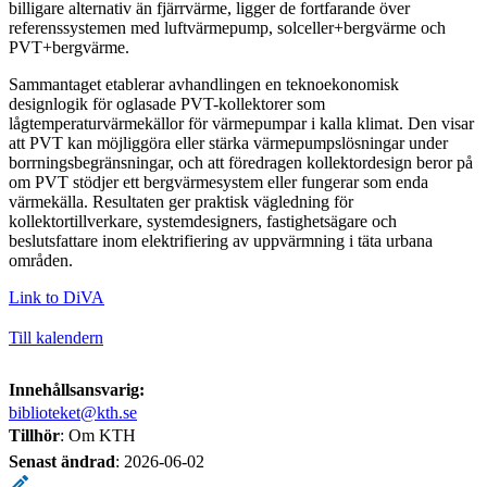
billigare alternativ än fjärrvärme, ligger de fortfarande över
referenssystemen med luftvärmepump, solceller+bergvärme och
PVT+bergvärme.
Sammantaget etablerar avhandlingen en teknoekonomisk
designlogik för oglasade PVT-kollektorer som
lågtemperaturvärmekällor för värmepumpar i kalla klimat. Den visar
att PVT kan möjliggöra eller stärka värmepumpslösningar under
borrningsbegränsningar, och att föredragen kollektordesign beror på
om PVT stödjer ett bergvärmesystem eller fungerar som enda
värmekälla. Resultaten ger praktisk vägledning för
kollektortillverkare, systemdesigners, fastighetsägare och
beslutsfattare inom elektrifiering av uppvärmning i täta urbana
områden.
Link to DiVA
Till kalendern
Innehållsansvarig:
biblioteket@kth.se
Tillhör
: Om KTH
Senast ändrad
:
2026-06-02