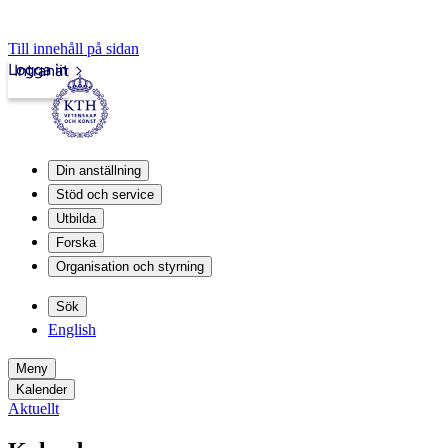
Till innehåll på sidan
Logga in
Intranät
Din anställning
Stöd och service
Utbilda
Forska
Organisation och styrning
Sök
English
Meny
Kalender
Aktuellt