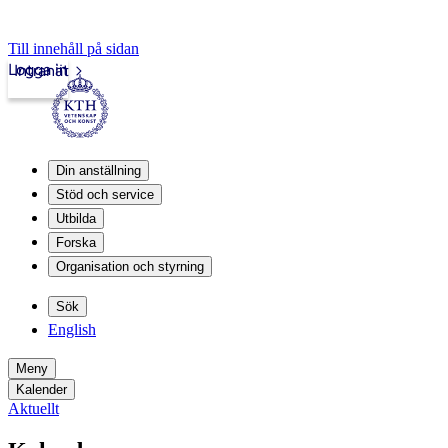
Till innehåll på sidan
Logga in
Intranät
Din anställning
Stöd och service
Utbilda
Forska
Organisation och styrning
Sök
English
Meny
Kalender
Aktuellt