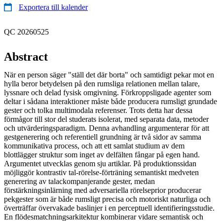
Exportera till kalender
QC 20260525
Abstract
När en person säger "ställ det där borta" och samtidigt pekar mot en
hylla beror betydelsen på den rumsliga relationen mellan talare,
lyssnare och delad fysisk omgivning. Förkroppsligade agenter som
deltar i sådana interaktioner måste både producera rumsligt grundade
gester och tolka multimodala referenser. Trots detta har dessa
förmågor till stor del studerats isolerat, med separata data, metoder
och utvärderingsparadigm. Denna avhandling argumenterar för att
gestgenerering och referentiell grundning är två sidor av samma
kommunikativa process, och att ett samlat studium av dem
blottlägger struktur som inget av delfälten fångar på egen hand.
Argumentet utvecklas genom sju artiklar. På produktionssidan
möjliggör kontrastiv tal-rörelse-förträning semantiskt medveten
generering av talackompanjerande gester, medan
förstärkningsinlärning med adversariella rörelseprior producerar
pekgester som är både rumsligt precisa och motoriskt naturliga och
överträffar övervakade baslinjer i en perceptuell identifieringsstudie.
En flödesmatchningsarkitektur kombinerar vidare semantisk och