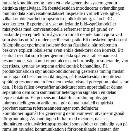
rumslig konditionering inom ett enda generativt system genom
distinkta signalvägar. På förståelsesidan introducerar avhandlingen
multimodala konversationsdataset inspelade i virtuell verklighet,
vilka kombinerar helkroppsrörelse, blickriktning, tal och 3D-
scenkontext. Experiment visar att ledande bild--språkmodeller
misslyckas med konversationella referenser inte på grund av
bristande perceptuell förmåga, utan för att de inte kan avgöra vad
som åsyftas utifrån underspecificerat språk. Ett omskrivningsbaserat
frikopplingsexperiment isolerar denna flaskhals: när referenten
beskrivs explicit lokaliserar även enkla detektorer den korrekt. Ett
centralt resultat som löper genom båda spåren är att semantiskt
resonerande, vad som kommuniceras, och rumsligt resonerande, vart
det riktas, gynnas av separat arkitektonisk behandling. På
produktionssidan styr audiokonditionering gesternas timing medan
rumsliga mål bestämmer riktningen; på förståelsesidan identifierar
språkligt resonerande referenten medan visuell perception lokaliserar
den. I båda fallen överträffar arkitekturer som upprätthåller denna
separation dem som sammanför heterogena signaler i en delad
representation. En gemensam datainfrastruktur, uppbyggd
inkrementellt genom artiklarna, gör denna parallell empiriskt
prövbar: samma referensannoteringar som definierar
konditioneringsmål för generering definierar även utvärderingsmål
för grundning. Avhandlingen bidrar med metoder, dataset,
riktmärken och utvärderingsprotokoll som stödjer en enhetlig syn på
rumsligt grundad kommunikation i förkroppsligade agenter, där