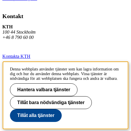
Kontakt
KTH
100 44 Stockholm
+46 8 790 60 00
Kontakta KTH
Jobba på KTH
Denna webbplats använder tjänster som kan lagra information om
dig och hur du använder denna webbplats. Vissa tjänster är
Press och media
nödvändiga för att webbplatsen ska fungera och andra är valbara.
Faktura och betalning KTH
Hantera valbara tjänster
Om KTH:s webbplatser
Tillåt bara nödvändiga tjänster
Tillgänglighetsredogörelse
Tillåt alla tjänster
Till sidans topp