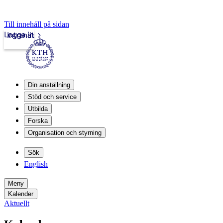
Till innehåll på sidan
Logga in
Intranät
Din anställning
Stöd och service
Utbilda
Forska
Organisation och styrning
Sök
English
Meny
Kalender
Aktuellt