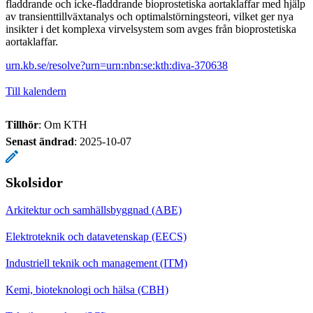
fladdrande och icke-fladdrande bioprostetiska aortaklaffar med hjälp
av transienttillväxtanalys och optimalstörningsteori, vilket ger nya
insikter i det komplexa virvelsystem som avges från bioprostetiska
aortaklaffar.
urn.kb.se/resolve?urn=urn:nbn:se:kth:diva-370638
Till kalendern
Tillhör
: Om KTH
Senast ändrad
:
2025-10-07
Skolsidor
Arkitektur och samhällsbyggnad (ABE)
Elektroteknik och datavetenskap (EECS)
Industriell teknik och management (ITM)
Kemi, bioteknologi och hälsa (CBH)