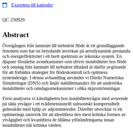
Exportera till kalender
QC 250929
Abstract
Övergången från laminärt till turbulent flöde är ett grundläggande
fenomen som har en betydande inverkan på aerodynamisk prestanda
och energieffektivitet i ett brett spektrum av tekniska system. En
djupare förståelse avmekanismer som driver instabiliteter hos flöde
och omslag från laminärt till turbulent tillstånd är därför avgörande
för att förbättra strategier för flödeskontroll och optimera
systemdesign. I denna avhandling använder vi Direkt Numeriska
Simuleringar (DNS) och linjär stabilitetsanalys för att undersöka
instabiliteter och omslagssmekanismer i olika skjuvströmningar.
Först analysera vi känsligheten hos instabilitetsvågor med avseende
på släta ytvågor i ett tvådimensionellt subsoniskt kompressibelt
gränsskikt med hjälp av adjointmetoder. Därefter utvecklar vi ett
optimerings ramverk för att identifiera den mest kritiska formen av
ytvågighet och kvantifiera de tillåtna ytförändringarna innan
instabiliteter når kritiska värden.