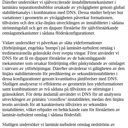
Därefter undersöker vi självexciterade instabilitetsmekanismer i
laminära separationsbubblor orsakade av ytvågigheter genom global
stabilitetsanalys i kombination med DNS. Dessa studier belyser hur
variationer i geometrin av ytvågigheten påverkar formationen,
tillväxten och den icke-linjära utvecklingen av instabiliteter i sådana
strömningsfall och ger en djupare förståelse för självförstärkande
omslagsmekanismer i sådana flödeskonfigurationer.
Vidare undersöker vi påverkan av släta ytdeformationer
(förhöjningar, engelska 'humps') på laminärt-turbulent omslag i
tredimensionella gränsskikt över svepta vingar. Först använder vi
DNS för att få en djupare förståelse av de bakomliggande
mekanismer som orsakar fördröjning eller påskyndande av omslaget
i närvaro av ytförhöjningar. Därefter utvärderar vi giltigheten av den
linjära stabilitetsteorin för prediktering av sekundärinstabiliteter i
dessa konfigurationer genom kvantitativa jämförelser med DNS.
Slutligen analyserar vi effekterna av geometrin hos ytdeformationer
samt kombinationer av två sådana på tillväxten av störningar i
gränsskiktet. För detta ändamål använder vi DNS för att analysera
utvecklingen av primära ‘crossflow'-instabiliteter, medan den linjära
teorin används för att karakterisera tillväxten av sekundära
instabiliteter, vilket erbjuder en heltäckande ram för förståelsen av
laminär-turbulent omslag i sådana flödesfall.
Slutligen undersöker vi laminär-turbulent omslag nedströms av