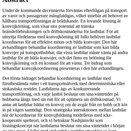
Under de kommande decennierna förväntas efterfrågan på transport
av varor och passagerare mångfaldigas, vilket innebär att behovet av
hållbara transportlösningar är brådskande. En lovande lösning är
konvojkörning, som visar stor potential att minska
bränsleförbrukningen och driftskostnaderna för lastbilar. För att
utnyttja fördelarna med konvojkörning till fullo behöver lastbilar
koordineras för att effektivt mötas och bilda konvojer. Den här
avhandlingen behandlar koordinering av lastbilar som kan bilda
konvojer på transporthubbar, där vissa lastbilar måste vänta på andra
lastbilar för att bilda konvojer, och det finns en belöning för
konvojkörning och en kostnad för att vänta. Tre bidrag som
behandlar konvojkoordinering presenteras i den här avhandlingen.
Det första bidraget behandlar koordinering av lastbilar med
förutbestämda rutter i ett transportnätverk med deterministiska eller
stokastiska restider. Lastbilarna ägs av konkurrerande
transportföretag, och varje lastbil beslutar om sina väntetider på
hubbarna längs med sin rutt för att optimera sin driftskostnad. Vi
antar att lastbilar bildar en konvoj om de avgår från en hubb och kör
in på vägen samtidigt. Den strategiska interaktionen mellan lastbilar
när de koordinerar för konvojbildning modelleras med icke-
kooperativ spelteori, och vi betraktar Nashjämvikt som
lösningskoncept när lastbilarna beslutar om sina väntetider i början
av sina resor. I fallet med stokastiska restider utvecklar vi även