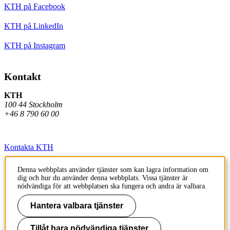
KTH på Facebook
KTH på LinkedIn
KTH på Instagram
Kontakt
KTH
100 44 Stockholm
+46 8 790 60 00
Kontakta KTH
Jobba på KTH
Denna webbplats använder tjänster som kan lagra information om
dig och hur du använder denna webbplats. Vissa tjänster är
Press och media
nödvändiga för att webbplatsen ska fungera och andra är valbara.
Faktura och betalning KTH
Hantera valbara tjänster
Om KTH:s webbplatser
Tillåt bara nödvändiga tjänster