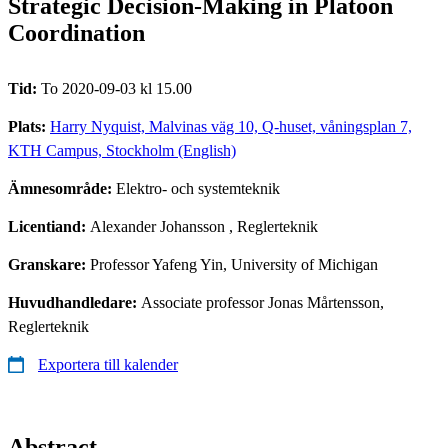
Strategic Decision-Making in Platoon
Coordination
Tid:
To 2020-09-03 kl 15.00
Plats:
Harry Nyquist, Malvinas väg 10, Q-huset, våningsplan 7,
KTH Campus, Stockholm (English)
Ämnesområde:
Elektro- och systemteknik
Licentiand:
Alexander Johansson
, Reglerteknik
Granskare:
Professor Yafeng Yin, University of Michigan
Huvudhandledare:
Associate professor Jonas Mårtensson,
Reglerteknik
Exportera till kalender
Abstract