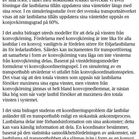
lösningar där lastbilarna tillåts uppdatera sina väntetider längs med
sina resor. I en simuleringsstudie över det svenska transportnätverket
visas att när lastbilarna tillåts uppdatera sina väntetider uppnås en
konjovkörningsgrad på 60%.
I det andra bidraget utreds modeller för att dela på vinsten från
konvojkörning. Fördelarna med konvojkörning är inte lika för alla
lastbilar i en konvoj; vanligtvis är fördelen större för följarlastbilarna
än för ledarlastbilen. Således kan incitamenten för transportföretag
att samarbeta i form av konvojkörning vara låga om inte vinsterna
från konvojkörning delas. Baserat på vinstdelningsmodeller
formulerar vi konvojkoordineringsspel. I en simulering av en
transporthubb utvärderar vi utfallet från konvojkoordinationsspelen.
Det visar sig att den totala vinsten som uppnås när lastbilarna
försöker maximera sina egna vinster, men vinsten från
konvojkörning jämnas ut helt bland konvojmedlemmar, är nästan
lika hög som när varje lastbil försöker att maximera den totala
vinsten i systemet.
I det sista bidraget studeras ett koordineringsproblem där lastbilar
anländer till en transporthubb enligt en stokastisk ankomstprocess.
Lastbilarna delar inte förhandsinformation om sina ankomster; detta
kan vara känslig information att dela. En koordinator bestämmer,
baserat på den statistiska sannolikhetsfördelningen av ankomster, när
lastbilarna på transporthubben ska släppas iväg i form av en konvoj.