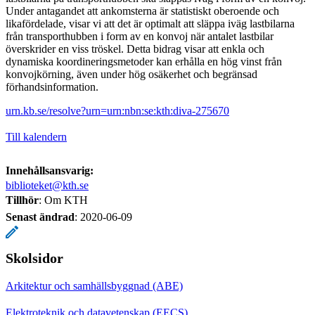
Under antagandet att ankomsterna är statistiskt oberoende och
likafördelade, visar vi att det är optimalt att släppa iväg lastbilarna
från transporthubben i form av en konvoj när antalet lastbilar
överskrider en viss tröskel. Detta bidrag visar att enkla och
dynamiska koordineringsmetoder kan erhålla en hög vinst från
konvojkörning, även under hög osäkerhet och begränsad
förhandsinformation.
urn.kb.se/resolve?urn=urn:nbn:se:kth:diva-275670
Till kalendern
Innehållsansvarig:
biblioteket@kth.se
Tillhör
: Om KTH
Senast ändrad
:
2020-06-09
Skolsidor
Arkitektur och samhällsbyggnad (ABE)
Elektroteknik och datavetenskap (EECS)