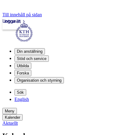
Till innehåll på sidan
Logga in
Intranät
Din anställning
Stöd och service
Utbilda
Forska
Organisation och styrning
Sök
English
Meny
Kalender
Aktuellt