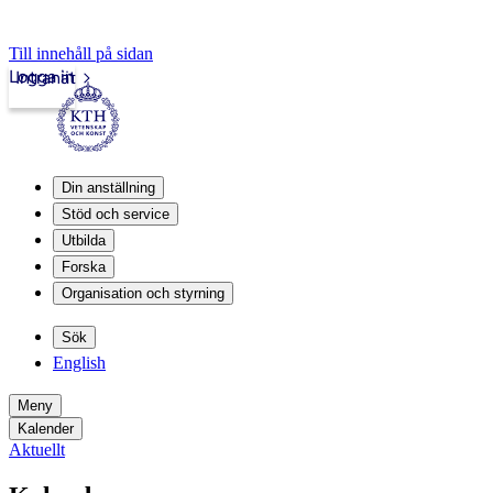
Till innehåll på sidan
Logga in
Intranät
Din anställning
Stöd och service
Utbilda
Forska
Organisation och styrning
Sök
English
Meny
Kalender
Aktuellt