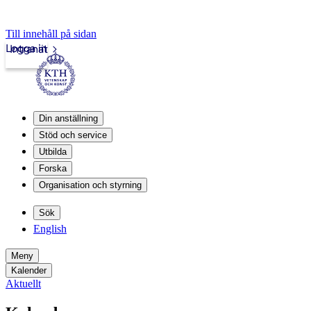
Till innehåll på sidan
Logga in
Intranät
Din anställning
Stöd och service
Utbilda
Forska
Organisation och styrning
Sök
English
Meny
Kalender
Aktuellt