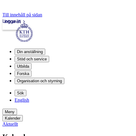
Till innehåll på sidan
Logga in
Intranät
Din anställning
Stöd och service
Utbilda
Forska
Organisation och styrning
Sök
English
Meny
Kalender
Aktuellt