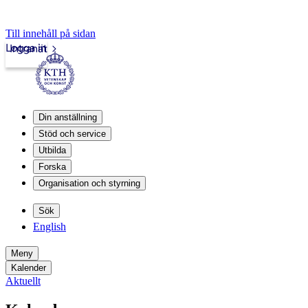
Till innehåll på sidan
Logga in
Intranät
Din anställning
Stöd och service
Utbilda
Forska
Organisation och styrning
Sök
English
Meny
Kalender
Aktuellt