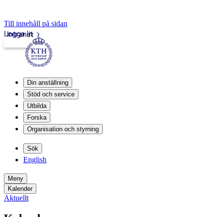
Till innehåll på sidan
Logga in
Intranät
Din anställning
Stöd och service
Utbilda
Forska
Organisation och styrning
Sök
English
Meny
Kalender
Aktuellt