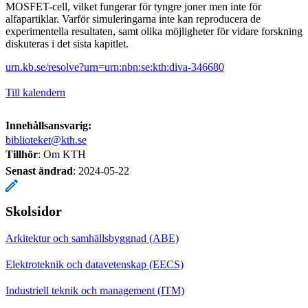
MOSFET-cell, vilket fungerar för tyngre joner men inte för
alfapartiklar. Varför simuleringarna inte kan reproducera de
experimentella resultaten, samt olika möjligheter för vidare forskning
diskuteras i det sista kapitlet.
urn.kb.se/resolve?urn=urn:nbn:se:kth:diva-346680
Till kalendern
Innehållsansvarig:
biblioteket@kth.se
Tillhör
: Om KTH
Senast ändrad
:
2024-05-22
Skolsidor
Arkitektur och samhällsbyggnad (ABE)
Elektroteknik och datavetenskap (EECS)
Industriell teknik och management (ITM)