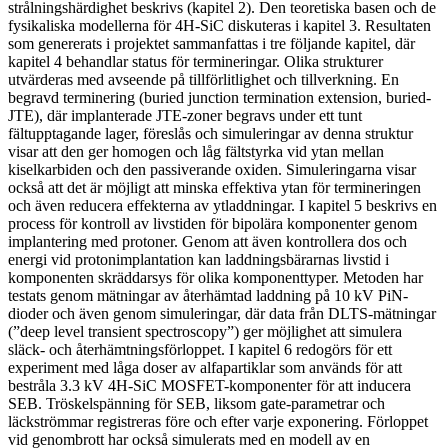
strålningshärdighet beskrivs (kapitel 2). Den teoretiska basen och de
fysikaliska modellerna för 4H-SiC diskuteras i kapitel 3. Resultaten
som genererats i projektet sammanfattas i tre följande kapitel, där
kapitel 4 behandlar status för termineringar. Olika strukturer
utvärderas med avseende på tillförlitlighet och tillverkning. En
begravd terminering (buried junction termination extension, buried-
JTE), där implanterade JTE-zoner begravs under ett tunt
fältupptagande lager, föreslås och simuleringar av denna struktur
visar att den ger homogen och låg fältstyrka vid ytan mellan
kiselkarbiden och den passiverande oxiden. Simuleringarna visar
också att det är möjligt att minska effektiva ytan för termineringen
och även reducera effekterna av ytladdningar. I kapitel 5 beskrivs en
process för kontroll av livstiden för bipolära komponenter genom
implantering med protoner. Genom att även kontrollera dos och
energi vid protonimplantation kan laddningsbärarnas livstid i
komponenten skräddarsys för olika komponenttyper. Metoden har
testats genom mätningar av återhämtad laddning på 10 kV PiN-
dioder och även genom simuleringar, där data från DLTS-mätningar
(”deep level transient spectroscopy”) ger möjlighet att simulera
släck- och återhämtningsförloppet. I kapitel 6 redogörs för ett
experiment med låga doser av alfapartiklar som används för att
bestråla 3.3 kV 4H-SiC MOSFET-komponenter för att inducera
SEB. Tröskelspänning för SEB, liksom gate-parametrar och
läckströmmar registreras före och efter varje exponering. Förloppet
vid genombrott har också simulerats med en modell av en