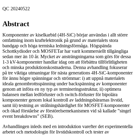
QC 20240522
Abstract
Komponenter av kiselkarbid (4H-SiC) börjar användas i allt större
omfattning inom kraftelektronik på grund av materialets stora
bandgap och höga termiska ledningsförmåga. Högspända
Schottkydioder och MOSFETar har varit kommersiellt tillgängliga
sedan mer än 10 år. Mycket av ansträngningarna som görs för dessa
1-3 kV-komponenter handlar idag om att förbättra tillförlitligheten
och minska produktionskostnaderna. Denna avhandling fokuserar
på tre viktiga utmaningar för nästa generations 4H-SiC-komponenter
för ännu högre spänningar och strömmar: i) att uppnå materialets
ideala genombrottsspänning under backspänning av komponenter
genom att införa en ny typ av termineringsstruktur, ii) optimera
balansen mellan ledförluster och switch-förluster för bipolära
komponenter genom lokal kontroll av laddningsbärarnas livstid,
samt iii) testning av strålningshärdighet för MOSFET-komponenter
och ökad förståelse av förstörelsemekanismen vid så kallade ”singel
event breakdowns” (SEB).
Avhandlingen inleds med en introduktion varefter det experimentella
arbetet och metodologin för livstidskontroll och tester av