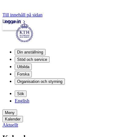
Till innehåll på sidan
Logga in
Intranät
Din anställning
Stöd och service
Utbilda
Forska
Organisation och styrning
Sök
English
Meny
Kalender
Aktuellt