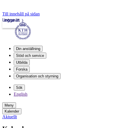
Till innehåll på sidan
Logga in
Intranät
Din anställning
Stöd och service
Utbilda
Forska
Organisation och styrning
Sök
English
Meny
Kalender
Aktuellt