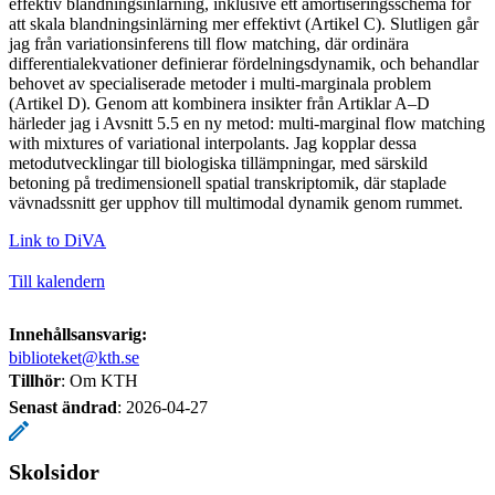
effektiv blandningsinlärning, inklusive ett amortiseringsschema för
att skala blandningsinlärning mer effektivt (Artikel C). Slutligen går
jag från variationsinferens till flow matching, där ordinära
differentialekvationer definierar fördelningsdynamik, och behandlar
behovet av specialiserade metoder i multi-marginala problem
(Artikel D). Genom att kombinera insikter från Artiklar A–D
härleder jag i Avsnitt 5.5 en ny metod: multi-marginal flow matching
with mixtures of variational interpolants. Jag kopplar dessa
metodutvecklingar till biologiska tillämpningar, med särskild
betoning på tredimensionell spatial transkriptomik, där staplade
vävnadssnitt ger upphov till multimodal dynamik genom rummet.
Link to DiVA
Till kalendern
Innehållsansvarig:
biblioteket@kth.se
Tillhör
: Om KTH
Senast ändrad
:
2026-04-27
Skolsidor