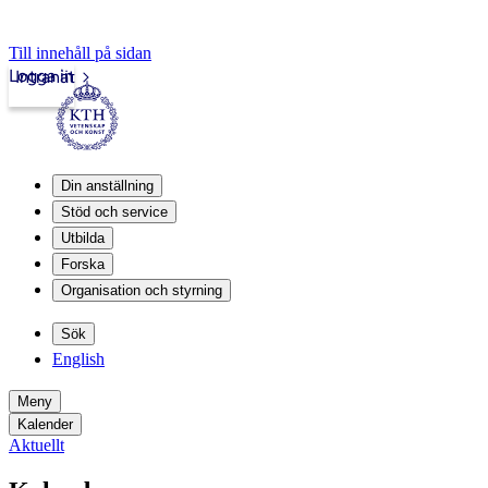
Till innehåll på sidan
Logga in
Intranät
Din anställning
Stöd och service
Utbilda
Forska
Organisation och styrning
Sök
English
Meny
Kalender
Aktuellt