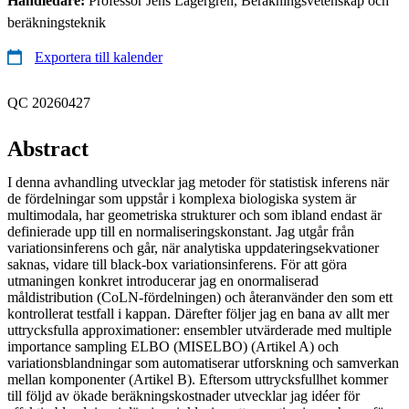
Handledare:
Professor Jens Lagergren, Beräkningsvetenskap och
beräkningsteknik
Exportera till kalender
QC 20260427
Abstract
I denna avhandling utvecklar jag metoder för statistisk inferens när
de fördelningar som uppstår i komplexa biologiska system är
multimodala, har geometriska strukturer och som ibland endast är
definierade upp till en normaliseringskonstant. Jag utgår från
variationsinferens och går, när analytiska uppdateringsekvationer
saknas, vidare till black-box variationsinferens. För att göra
utmaningen konkret introducerar jag en onormaliserad
måldistribution (CoLN-fördelningen) och återanvänder den som ett
kontrollerat testfall i kappan. Därefter följer jag en bana av allt mer
uttrycksfulla approximationer: ensembler utvärderade med multiple
importance sampling ELBO (MISELBO) (Artikel A) och
variationsblandningar som automatiserar utforskning och samverkan
mellan komponenter (Artikel B). Eftersom uttrycksfullhet kommer
till följd av ökade beräkningskostnader utvecklar jag idéer för