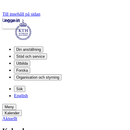
Till innehåll på sidan
Logga in
Intranät
Din anställning
Stöd och service
Utbilda
Forska
Organisation och styrning
Sök
English
Meny
Kalender
Aktuellt