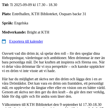
Tid:
Ti 2025-09-09 kl 17.30 - 18.30
Plats:
Entréhallen, KTH Biblioteket, Osquars backe 31
Språk:
Engelska
Medverkande:
Bright at KTH
Exportera till kalender
Oavsett vad din dröm är, så spelar den roll – för den speglar dina
förhoppningar, värderingar och ambitioner. Men drömmar är mer än
bara personliga mål. De har kraften att inspirera och förena oss. När
vi delar våra drömmar får vi nya perspektiv – och kanske upptäcker
vi en dröm vi inte visste att vi hade.
Här har du möjlighet att skriva ner din dröm och lägga den i en av
våra Drömlådor. Det kan vara en dröm om framtiden, ett personligt
mål, en upplevelse du längtar efter eller en vision om en bättre värld.
Genom att skriva ner den ger du den kraft – du gör den mer verklig,
både för dig själv och för andra som läser den.
Välkommen till KTH Biblioteket den 9 september kl 17.30-18.30