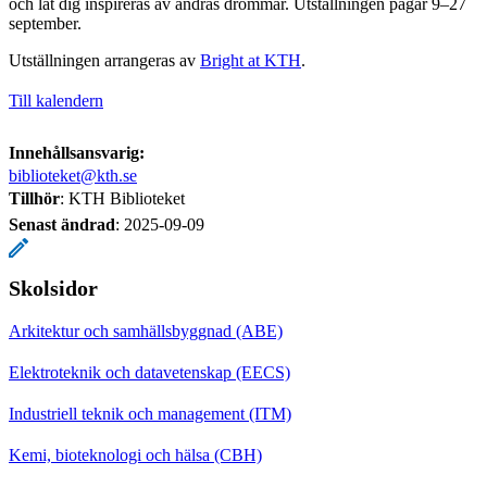
och låt dig inspireras av andras drömmar. Utställningen pågår 9–27
september.
Utställningen arrangeras av
Bright at KTH
.
Till kalendern
Innehållsansvarig:
biblioteket@kth.se
Tillhör
: KTH Biblioteket
Senast ändrad
:
2025-09-09
Skolsidor
Arkitektur och samhällsbyggnad (ABE)
Elektroteknik och datavetenskap (EECS)
Industriell teknik och management (ITM)
Kemi, bioteknologi och hälsa (CBH)