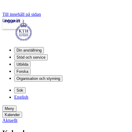
Till innehåll på sidan
Logga in
Intranät
Din anställning
Stöd och service
Utbilda
Forska
Organisation och styrning
Sök
English
Meny
Kalender
Aktuellt