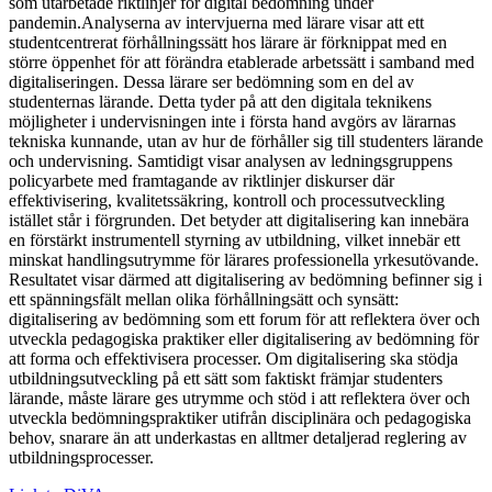
som utarbetade riktlinjer för digital bedömning under
pandemin.Analyserna av intervjuerna med lärare visar att ett
studentcentrerat förhållningssätt hos lärare är förknippat med en
större öppenhet för att förändra etablerade arbetssätt i samband med
digitaliseringen. Dessa lärare ser bedömning som en del av
studenternas lärande. Detta tyder på att den digitala teknikens
möjligheter i undervisningen inte i första hand avgörs av lärarnas
tekniska kunnande, utan av hur de förhåller sig till studenters lärande
och undervisning. Samtidigt visar analysen av ledningsgruppens
policyarbete med framtagande av riktlinjer diskurser där
effektivisering, kvalitetssäkring, kontroll och processutveckling
istället står i förgrunden. Det betyder att digitalisering kan innebära
en förstärkt instrumentell styrning av utbildning, vilket innebär ett
minskat handlingsutrymme för lärares professionella yrkesutövande.
Resultatet visar därmed att digitalisering av bedömning befinner sig i
ett spänningsfält mellan olika förhållningsätt och synsätt:
digitalisering av bedömning som ett forum för att reflektera över och
utveckla pedagogiska praktiker eller digitalisering av bedömning för
att forma och effektivisera processer. Om digitalisering ska stödja
utbildningsutveckling på ett sätt som faktiskt främjar studenters
lärande, måste lärare ges utrymme och stöd i att reflektera över och
utveckla bedömningspraktiker utifrån disciplinära och pedagogiska
behov, snarare än att underkastas en alltmer detaljerad reglering av
utbildningsprocesser.