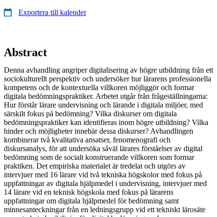
Exportera till kalender
Abstract
Denna avhandling angriper digitalisering av högre utbildning från ett
sociokulturellt perspektiv och undersöker hur lärarens professionella
kompetens och de kontextuella villkoren möjliggör och formar
digitala bedömningspraktiker. Arbetet utgår från frågeställningarna:
Hur förstår lärare undervisning och lärande i digitala miljöer, med
särskilt fokus på bedömning? Vilka diskurser om digitala
bedömningspraktiker kan identifieras inom högre utbildning? Vilka
hinder och möjligheter innebär dessa diskurser? Avhandlingen
kombinerar två kvalitativa ansatser, fenomenografi och
diskursanalys, för att undersöka såväl lärares förståelser av digital
bedömning som de socialt konstruerande villkoren som formar
praktiken. Det empiriska materialet är tredelat och utgörs av
intervjuer med 16 lärare vid två tekniska högskolor med fokus på
uppfattningar av digitala hjälpmedel i undervisning, intervjuer med
14 lärare vid en teknisk högskola med fokus på lärarens
uppfattningar om digitala hjälpmedel för bedömning samt
minnesanteckningar från en ledningsgrupp vid ett tekniskt lärosäte