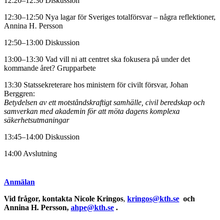
12:20–12:30 Diskussion
12:30–12:50 Nya lagar för Sveriges totalförsvar – några reflektioner,
Annina H. Persson
12:50–13:00 Diskussion
13:00–13:30 Vad vill ni att centret ska fokusera på under det
kommande året? Grupparbete
13:30 Statssekreterare hos ministern för civilt försvar, Johan
Berggren:
Betydelsen av ett motståndskraftigt samhälle, civil beredskap och
samverkan med akademin för att möta dagens komplexa
säkerhetsutmaningar
13:45–14:00 Diskussion
14:00 Avslutning
Anmälan
Vid frågor, kontakta Nicole Kringos
,
kringos@kth.se
och
Annina H. Persson,
ahpe@kth.se
.