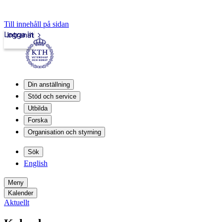
Till innehåll på sidan
Logga in
Intranät
Din anställning
Stöd och service
Utbilda
Forska
Organisation och styrning
Sök
English
Meny
Kalender
Aktuellt