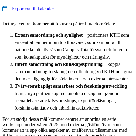
Exportera till kalender
Det nya centret kommer att fokusera på tre huvudområden:
Extern samordning och synlighet
– positionera KTH som
en central partner inom totalförsvaret, som kan bidra till
nationella initiativ såsom Campus Totalförsvar och fungera
som kontaktpunkt för myndigheter och näringsliv.
Intern samordning och kunskapsspridning
– koppla
samman befintlig forskning och utbildning vid KTH och göra
den mer tillgänglig för både interna och externa intressenter.
Tvärvetenskapligt samarbete och forskningsutveckling
–
främja nya partnerskap mellan olika discipliner genom
scenariebaserade krisworkshops, expertföreläsningar,
forskningsinitiativ och utbildningsaktiviteter.
För att stödja dessa mål kommer centret att anordna en serie
workshops under våren 2026, med externa gästföreläsare som
kommer att ta upp olika aspekter av totalförsvar, tillsammans med
KTH-forskare som presenterar sina pågående projekt inom