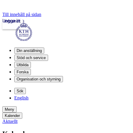
Till innehåll på sidan
Logga in
Intranät
Din anställning
Stöd och service
Utbilda
Forska
Organisation och styrning
Sök
English
Meny
Kalender
Aktuellt