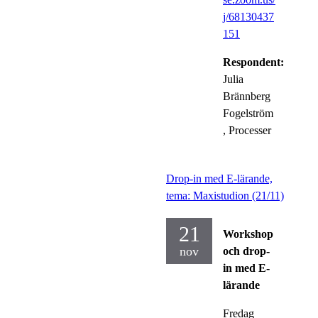
j/68130437
151
Respondent:
Julia
Brännberg
Fogelström
, Processer
Drop-in med E-lärande,
tema: Maxistudion (21/11)
21
Workshop
nov
och drop-
in med E-
lärande
Fredag