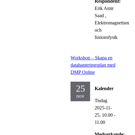
Respondent:
Erik Amir
Saad
,
Elektromagnetism
och
fusionsfysik
Workshop – Skapa en
datahanteringsplan med
DMP Online
25
Kalender
nov
Tisdag
2025-11-
25,
10.00
-
11.00
Medverkande: