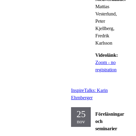
Mattias
Vesterlund,
Peter
Kjellberg,
Fredrik
Karlsson
Videolänk:
Zoom - no
registration
InspireTalks: Karin
Ehrnberger
25
Föreläsningar
nov
och
seminarier