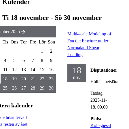
Kalender
Ti 18 november - Sö 30 november
mber 2025
Multi-scale Modeling of
Ductile Fracture under
n
Tis
Ons
Tor
Fre
Lör
Sön
Normaland Shear
1
2
Loading
4
5
6
7
8
9
18
11
12
13
14
15
16
Disputationer
nov
18
19
20
21
22
23
Hållfasthetslära
25
26
27
28
29
30
Tisdag
2025-11-
tera kalender
18,
09.00
e tidsintervall
Plats:
a resten av året
Kollegiesal