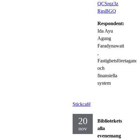
QCSrqz3z
RgsBGQ
Respondent:
Ida Ayu
Agung
Faradynawati
,
Fastighetsföretagand
och
finansiella
system
Stickcafé
20
Bibliotekets
nov
alla
evenemang