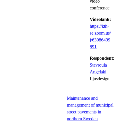
video
conference
Videolänk:
https://kth-
se.zoom.us/
j/63086499
891
Respondent:
Stavroula
Angelaki
,
Ljusdesign
Maintenance and
management of municipal
street pavements in
northern Sweden