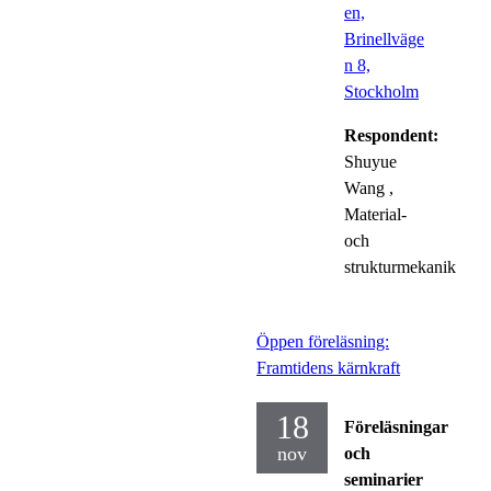
en,
Brinellväge
n 8,
Stockholm
Respondent:
Shuyue
Wang
,
Material-
och
strukturmekanik
Öppen föreläsning:
Framtidens kärnkraft
18
Föreläsningar
nov
och
seminarier