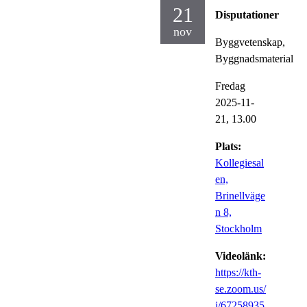
21
Disputationer
nov
Byggvetenskap,
Byggnadsmaterial
Fredag
2025-11-
21,
13.00
Plats:
Kollegiesal
en,
Brinellväge
n 8,
Stockholm
Videolänk:
https://kth-
se.zoom.us/
j/67258935