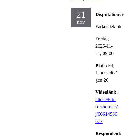
21
Disputationer
nov
Farkostteknik
Fredag
2025-11-
21,
09.00
Plats:
F3,
Lindstedtvä
gen 26
Videolänk:
https://kth-
se.zoom.us/
j/66614566
677
Respondent: