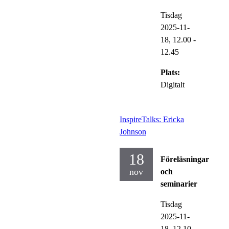
Tisdag
2025-11-
18,
12.00
-
12.45
Plats:
Digitalt
InspireTalks: Ericka
Johnson
18
Föreläsningar
nov
och
seminarier
Tisdag
2025-11-
18,
12.10
-