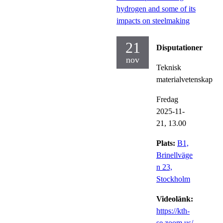
hydrogen and some of its
impacts on steelmaking
21
Disputationer
nov
Teknisk
materialvetenskap
Fredag
2025-11-
21,
13.00
Plats:
B1,
Brinellväge
n 23,
Stockholm
Videolänk:
https://kth-
se.zoom.us/