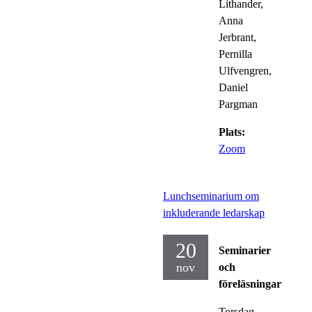
Lithander,
Anna
Jerbrant,
Pernilla
Ulfvengren,
Daniel
Pargman
Plats:
Zoom
Lunchseminarium om
inkluderande ledarskap
20
Seminarier
nov
och
föreläsningar
Torsdag