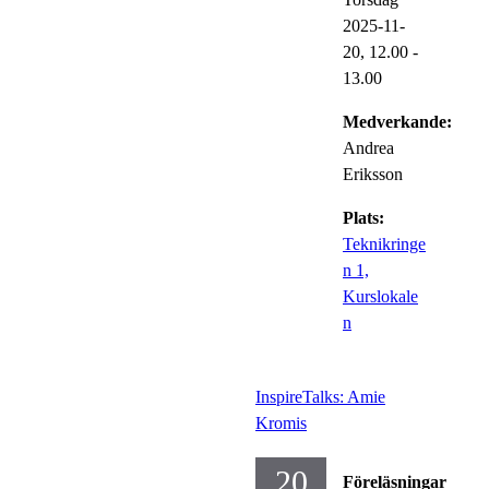
2025-11-
20,
12.00
-
13.00
Medverkande:
Andrea
Eriksson
Plats:
Teknikringe
n 1,
Kurslokale
n
InspireTalks: Amie
Kromis
20
Föreläsningar