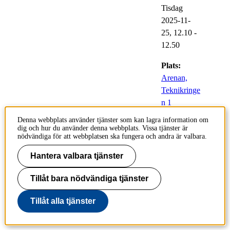
Tisdag
2025-11-
25,
12.10
-
12.50
Plats:
Arenan,
Teknikringe
n 1
Denna webbplats använder tjänster som kan lagra information om
dig och hur du använder denna webbplats. Vissa tjänster är
nödvändiga för att webbplatsen ska fungera och andra är valbara.
KTH Play / Kaltura /
Canvas Media Gallery
Hantera valbara tjänster
25
Uppgraderingar
Tillåt bara nödvändiga tjänster
nov
Ti 2025-11-
Tillåt alla tjänster
25,
19.00
-
On 2025-