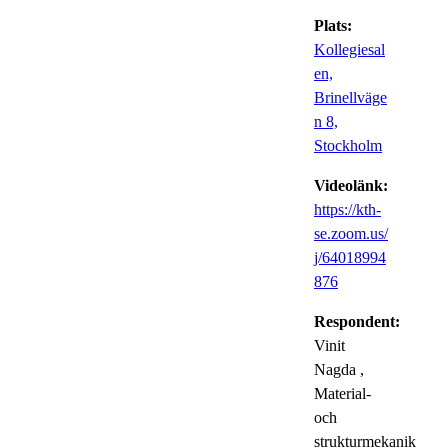
Plats:
Kollegiesal
en,
Brinellväge
n 8,
Stockholm
Videolänk:
https://kth-
se.zoom.us/
j/64018994
876
Respondent:
Vinit
Nagda
,
Material-
och
strukturmekanik