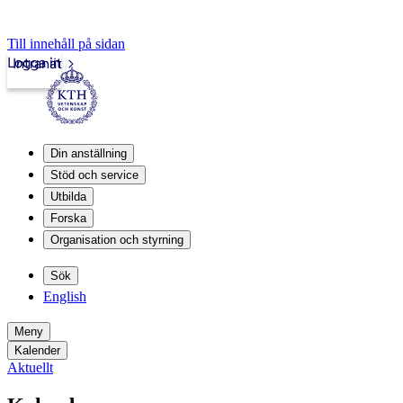
Till innehåll på sidan
Logga in
Intranät
Din anställning
Stöd och service
Utbilda
Forska
Organisation och styrning
Sök
English
Meny
Kalender
Aktuellt