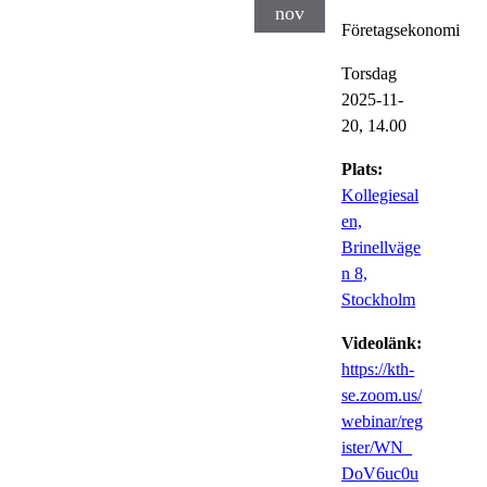
nov
Företagsekonomi
Torsdag
2025-11-
20,
14.00
Plats:
Kollegiesal
en,
Brinellväge
n 8,
Stockholm
Videolänk:
https://kth-
se.zoom.us/
webinar/reg
ister/WN_
DoV6uc0u