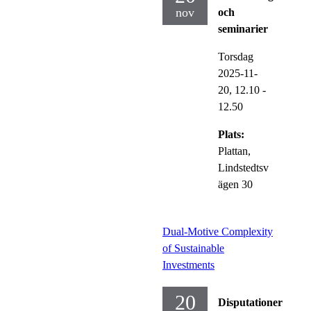
nov
och
seminarier
Torsdag
2025-11-
20,
12.10
-
12.50
Plats:
Plattan,
Lindstedtsv
ägen 30
Dual-Motive Complexity
of Sustainable
Investments
20
Disputationer