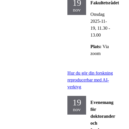
19
Fakultetsrådet
nov
Onsdag
2025-11-
19,
11.30
-
13.00
Plats:
Via
zoom
Hur du gör din forskning
reproducerbar med AI-
verktyg
19
Evenemang
nov
för
doktorander
och