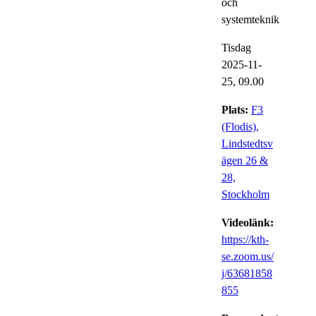
och
systemteknik
Tisdag
2025-11-
25,
09.00
Plats:
F3
(Flodis),
Lindstedtsv
ägen 26 &
28,
Stockholm
Videolänk:
https://kth-
se.zoom.us/
j/63681858
855