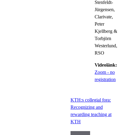
Stenfeldt-
Jürgensen,
Clarivate,
Peter
Kjellberg &
Torbjörn
Westerlund,
RSO
Videolänk:
Zoom - no
registration
KTH:s collegial fora:
Recognizing and
rewarding teaching at
KTH