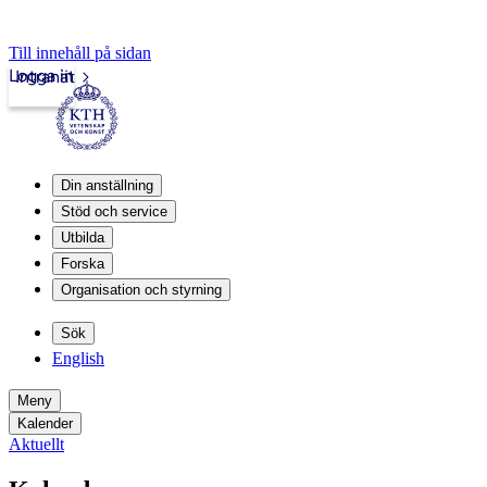
Till innehåll på sidan
Logga in
Intranät
Din anställning
Stöd och service
Utbilda
Forska
Organisation och styrning
Sök
English
Meny
Kalender
Aktuellt