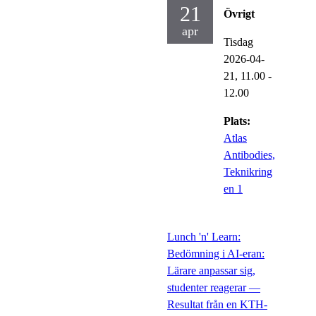
21
Övrigt
apr
Tisdag
2026-04-
21,
11.00
-
12.00
Plats:
Atlas
Antibodies,
Teknikring
en 1
Lunch 'n' Learn:
Bedömning i AI-eran:
Lärare anpassar sig,
studenter reagerar —
Resultat från en KTH-