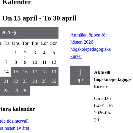
Kalender
On 15 april - To 30 april
l 2026
Anmälan öppen för
hösten 2026
n
Tis
Ons
Tor
Fre
Lör
Sön
högskolepedagogiska
1
2
3
4
5
kurser
7
8
9
10
11
12
1
14
15
16
17
18
19
Aktuellt
apr
högskolepedagogis
21
22
23
24
25
26
kurser
28
29
30
On 2026-
04-01
-
Fr
tera kalender
2026-05-
29
de tidsintervall
a resten av året