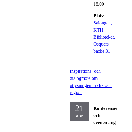
18.00
Plats:
Salongen,
KTH
Biblioteket,
Osquars
backe 31
Inspirations- och
dialogmöte om
utlysningen Trafik och
region
21
Konferenser
apr
och
evenemang