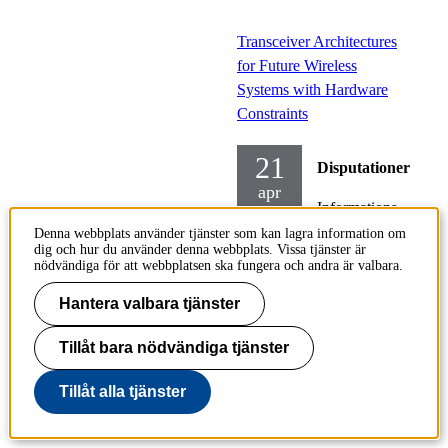
Transceiver Architectures
for Future Wireless
Systems with Hardware
Constraints
21
Disputationer
apr
Informations-
och
Denna webbplats använder tjänster som kan lagra information om
dig och hur du använder denna webbplats. Vissa tjänster är
kommunikationstekn
nödvändiga för att webbplatsen ska fungera och andra är valbara.
Tisdag
Hantera valbara tjänster
2026-04-
21,
13.00
Tillåt bara nödvändiga tjänster
Plats:
F3
Tillåt alla tjänster
(Flodis),
Lindstedtsv