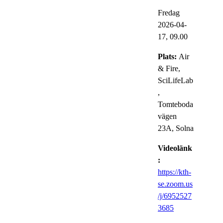
Fredag
2026-04-
17,
09.00
Plats:
Air
& Fire,
SciLifeLab
,
Tomteboda
vägen
23A, Solna
Videolänk
:
https://kth-
se.zoom.us
/j/6952527
3685