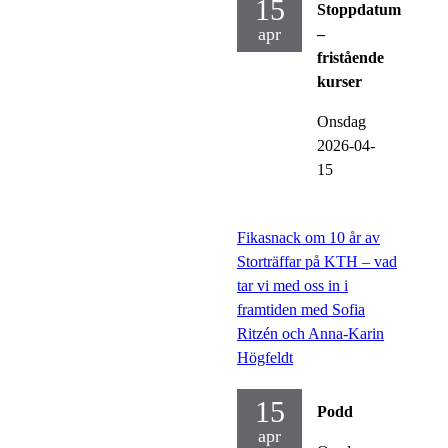
15
Stoppdatum
apr
–
fristående
kurser
Onsdag
2026-04-
15
Fikasnack om 10 år av
Storträffar på KTH – vad
tar vi med oss in i
framtiden med Sofia
Ritzén och Anna-Karin
Högfeldt
15
Podd
apr