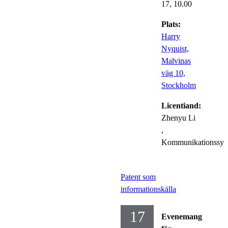
17,
10.00
Plats:
Harry
Nyquist,
Malvinas
väg 10,
Stockholm
Licentiand:
Zhenyu Li
,
Kommunikationssys
Patent som
informationskälla
17
Evenemang