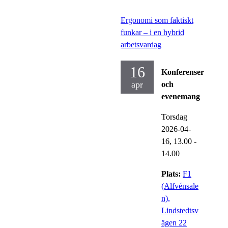
Ergonomi som faktiskt
funkar – i en hybrid
arbetsvardag
16
Konferenser
apr
och
evenemang
Torsdag
2026-04-
16,
13.00
-
14.00
Plats:
F1
(Alfvénsale
n),
Lindstedtsv
ägen 22