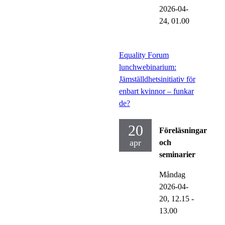
2026-04-
24,
01.00
Equality Forum
lunchwebinarium:
Jämställdhetsinitiativ för
enbart kvinnor – funkar
de?
20
Föreläsningar
apr
och
seminarier
Måndag
2026-04-
20,
12.15
-
13.00