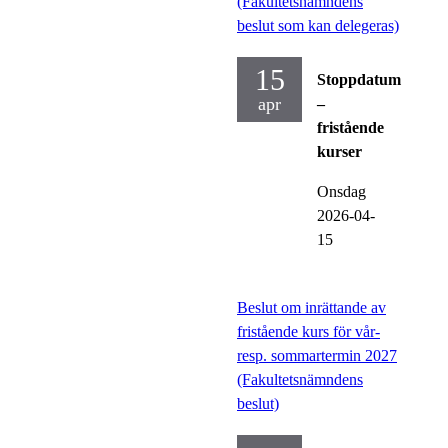
(Fakultetsnämndens
beslut som kan delegeras)
15
Stoppdatum
apr
–
fristående
kurser
Onsdag
2026-04-
15
Beslut om inrättande av
fristående kurs för vår-
resp. sommartermin 2027
(Fakultetsnämndens
beslut)