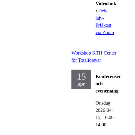
Videolänk
:
Delta
lajv-
FrUkost
via Zoom
Workshop KTH Center
för Totalförsvar
15
Konferenser
apr
och
evenemang
Onsdag
2026-04-
15,
10.00
-
14.00