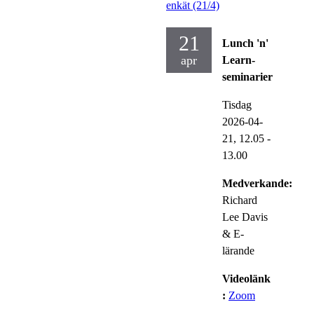
enkät (21/4)
21
Lunch 'n'
apr
Learn-
seminarier
Tisdag
2026-04-
21,
12.05
-
13.00
Medverkande:
Richard
Lee Davis
& E-
lärande
Videolänk
:
Zoom