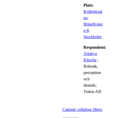
Plats:
Kollegiesal
en,
Brinellväge
n 8,
Stockholm
Respondent:
Ajinkya
Khoche
,
Robotik,
perception
och
lärande,
Traton AB
Cationic cellulose fibers