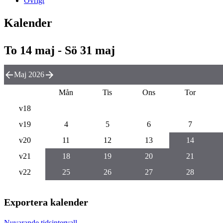
Övrigt
Kalender
To 14 maj - Sö 31 maj
Maj 2026
Mån
Tis
Ons
Tor
v18
v19
4
5
6
7
v20
11
12
13
14
v21
18
19
20
21
v22
25
26
27
28
Exportera kalender
Nuvarande tidsintervall