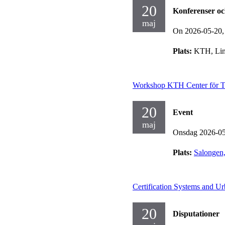
20
Konferenser o
maj
On 2026-05-20
Plats:
KTH, Lin
Workshop KTH Center för To
20
Event
maj
Onsdag 2026-0
Plats:
Salongen
Certification Systems and U
20
Disputationer