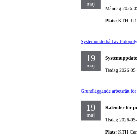
maj
Måndag 2026-0
Plats:
KTH, U1,
Systemunderhåll av Polopol
19
Systemuppdate
maj
Tisdag 2026-05
Grundläggande arbetsrätt fö
19
Kalender för p
maj
Tisdag 2026-05
Plats:
KTH Camp