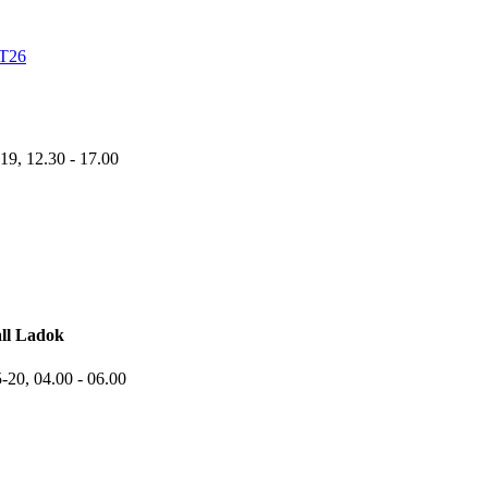
VT26
-19,
12.30
- 17.00
ll Ladok
5-20,
04.00
- 06.00