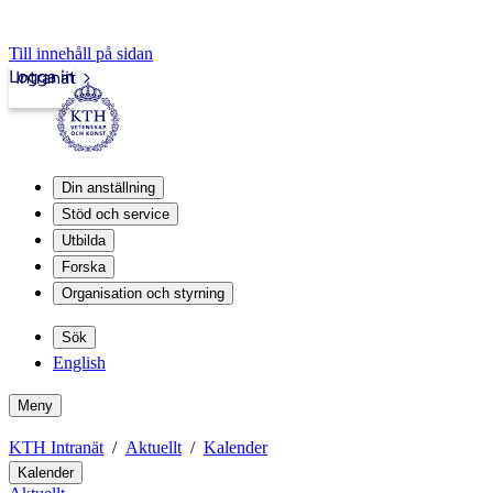
Till innehåll på sidan
Logga in
Intranät
Din anställning
Stöd och service
Utbilda
Forska
Organisation och styrning
Sök
English
Meny
KTH Intranät
Aktuellt
Kalender
Kalender