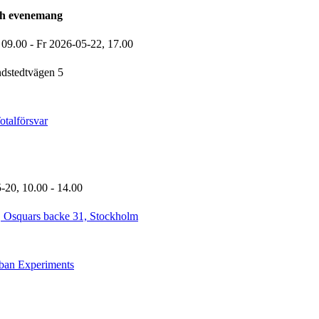
ch evenemang
,
09.00
-
Fr 2026-05-22,
17.00
dstedtvägen 5
talförsvar
5-20,
10.00
- 14.00
, Osquars backe 31, Stockholm
rban Experiments