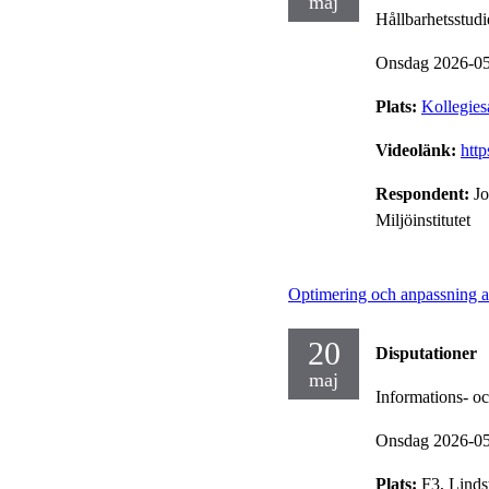
maj
Hållbarhetsstudi
Onsdag 2026-0
Plats:
Kollegies
Videolänk:
htt
Respondent:
Jo
Miljöinstitutet
Optimering och anpassning av
20
Disputationer
maj
Informations- o
Onsdag 2026-0
Plats:
F3, Linds