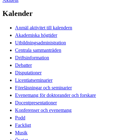
Aktuellt
Kalender
Anmäl aktivitet till kalendern
Akademiska högtider
Utbildningsadministration
Centrala sammanträden
Driftsinformation
Debatter
Disputationer
Licentiatseminarier
Föreläsningar och seminarier
Evenemang för doktorander och forskare
Docentpresentationer
Konferenser och evenemang
Podd
Fackligt
Musik