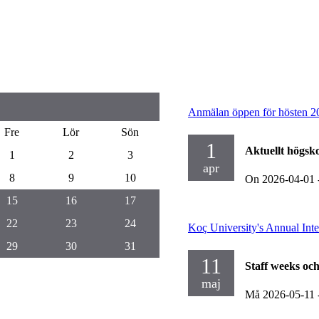
Anmälan öppen för hösten 2
Fre
Lör
Sön
1
Aktuellt högsk
1
2
3
apr
8
9
10
On 2026-04-01
15
16
17
22
23
24
Koç University's Annual Inter
29
30
31
11
Staff weeks oc
maj
Må 2026-05-11