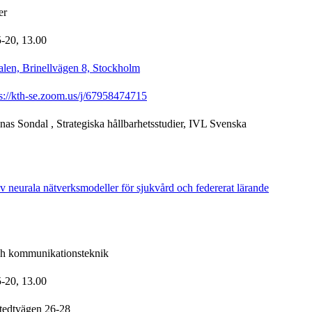
er
5-20,
13.00
alen, Brinellvägen 8, Stockholm
ps://kth-se.zoom.us/j/67958474715
nas Sondal
, Strategiska hållbarhetsstudier, IVL Svenska
 neurala nätverksmodeller för sjukvård och federerat lärande
ch kommunikationsteknik
5-20,
13.00
tedtvägen 26-28