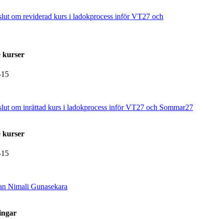
slut om reviderad kurs i ladokprocess inför VT27 och
 kurser
-15
eslut om inrättad kurs i ladokprocess inför VT27 och Sommar27
 kurser
-15
man Nimali Gunasekara
ingar