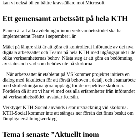
kan vi också bli en bättre kravställare mot Microsoft.
Ett gemensamt arbetssätt på hela KTH
Planen är att alla avdelningar inom verksamhetsstödet ska ha
implementerat Teams i september i år.
Målet på längre sikt är att göra ett kontrollerat införande av det nya
digitala arbetssättet och Teams på hela KTH med utgångspunkt i de
olika verksamheternas behov. Nästa steg är att göra en bedömning
av status och vad som behövs ute på skolorna.
– När arbetssättet är etablerat på VS kommer projektet initiera en
dialog med fakulteten för att förstå behoven i detalj, och i samarbete
med skolledningarna göra upplägg för de respektive skolorna.
Fördelen då är att vi har vi med oss alla erfarenheter från införandet
på verksamhetsstödet, avslutar Kerstin.
Verktyget KTH-Social används i stor utsträckning vid skolorna.
KTH-Social kommer inte att stängas ner förrän det finns beslut om
lämpliga ersättningsverktyg.
Tema i senaste ”Aktuellt inom