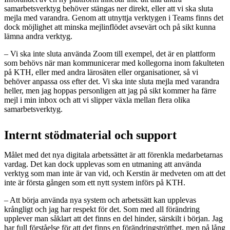
samarbetsverktyg behöver stängas ner direkt, eller att vi ska sluta
mejla med varandra. Genom att utnyttja verktygen i Teams finns det
dock möjlighet att minska mejlinflödet avsevärt och på sikt kunna
lämna andra verktyg.
– Vi ska inte sluta använda Zoom till exempel, det är en plattform
som behövs när man kommunicerar med kollegorna inom fakulteten
på KTH, eller med andra lärosäten eller organisationer, så vi
behöver anpassa oss efter det. Vi ska inte sluta mejla med varandra
heller, men jag hoppas personligen att jag på sikt kommer ha färre
mejl i min inbox och att vi slipper växla mellan flera olika
samarbetsverktyg.
Internt stödmaterial och support
Målet med det nya digitala arbetssättet är att förenkla medarbetarnas
vardag. Det kan dock upplevas som en utmaning att använda
verktyg som man inte är van vid, och Kerstin är medveten om att det
inte är första gången som ett nytt system införs på KTH.
– Att börja använda nya system och arbetssätt kan upplevas
krångligt och jag har respekt för det. Som med all förändring
upplever man såklart att det finns en del hinder, särskilt i början. Jag
har full förståelse för att det finns en förändringströtthet, men på lång