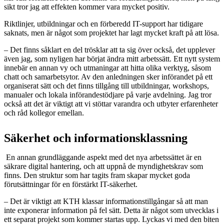
sikt tror jag att effekten kommer vara mycket positiv.
Riktlinjer, utbildningar och en förberedd IT-support har tidigare
saknats, men är något som projektet har lagt mycket kraft på att lösa.
– Det finns såklart en del trösklar att ta sig över också, det upplever
även jag, som nyligen har börjat ändra mitt arbetssätt. Ett nytt system
innebär en annan vy och utmaningar att hitta olika verktyg, såsom
chatt och samarbetsytor. Av den anledningen sker införandet på ett
organiserat sätt och det finns tillgång till utbildningar, workshops,
manualer och lokala införandestödjare på varje avdelning. Jag tror
också att det är viktigt att vi stöttar varandra och utbyter erfarenheter
och råd kollegor emellan.
Säkerhet och informationsklassning
En annan grundläggande aspekt med det nya arbetssättet är en
säkrare digital hantering, och att uppnå de myndighetskrav som
finns. Den struktur som har tagits fram skapar mycket goda
förutsättningar för en förstärkt IT-säkerhet.
– Det är viktigt att KTH klassar informationstillgångar så att man
inte exponerar information på fel sätt. Detta är något som utvecklas i
ett separat projekt som kommer startas upp. Lyckas vi med den biten