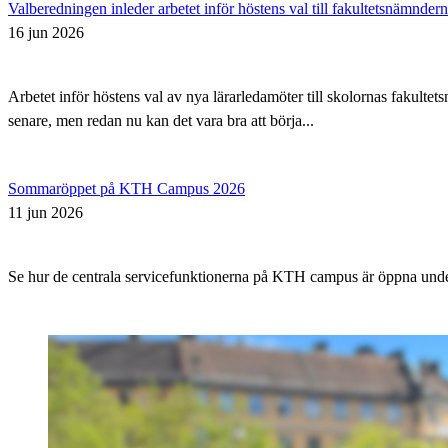
Valberedningen inleder arbetet inför höstens val till fakultetsnämnder
16 jun 2026
Arbetet inför höstens val av nya lärarledamöter till skolornas fakul
senare, men redan nu kan det vara bra att börja...
Sommaröppet på KTH Campus 2026
11 jun 2026
Se hur de centrala servicefunktionerna på KTH campus är öppna un