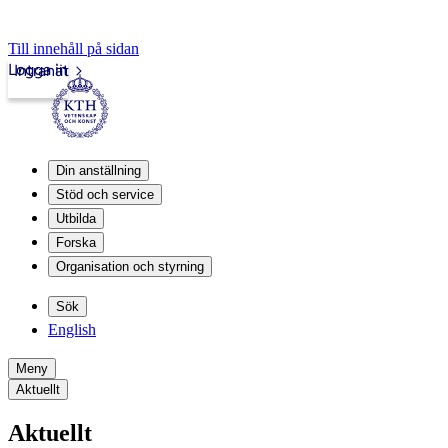
Till innehåll på sidan
Logga in
Intranät
Din anställning
Stöd och service
Utbilda
Forska
Organisation och styrning
Sök
English
Meny
Aktuellt
Aktuellt