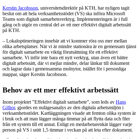
Kerstin Jacobsson
, universitetsdirektör på KTH, har nyligen tagit
beslut om att hela verksamhetsstödet (VS) ska införa Microsoft
Teams som digitalt samarbetsverktyg. Implementeringen är i full
gång och utgör en central del av ett mer effektivt digitalt arbetssätt
på KTH.
– Lokaloptimeringen innebär att vi kommer röra oss mer mellan
olika arbetsplatser. När vi är mindre stationära är en gemensam tjänst
för digitalt samarbete en viktig förutsättning för ett effektivt
samarbete. Vi inför inte bara ett nytt verktyg, utan även ett bättre
digitalt arbetssätt, där vi mejlar mindre, delar länkar till dokument
och lagrar data i gemensamma molnytor, istället för i personliga
mappar, säger Kerstin Jacobsson.
Behov av ett mer effektivt arbetssätt
Inom projektet ”Effektivt digitalt samarbete”, som leds av
Hans
Gillior
, gjordes en nulägesanalys av den digitala arbetsmiljön i
verksamhetsstödet. Kartläggningen visade att femton olika system är
i bruk och att man lägger många timmar på att flytta data och filer
från ett system till ett annat. Enligt en medarbetarenkät lägger varje
person på VS i snitt 1,5 timmar i veckan på att leta efter dokument.