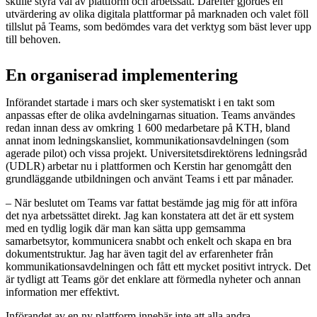
skulle styra val av plattform och arbetssätt. Därefter gjordes en
utvärdering av olika digitala plattformar på marknaden och valet föll
tillslut på Teams, som bedömdes vara det verktyg som bäst lever upp
till behoven.
En organiserad implementering
Införandet startade i mars och sker systematiskt i en takt som
anpassas efter de olika avdelningarnas situation. Teams användes
redan innan dess av omkring 1 600 medarbetare på KTH, bland
annat inom ledningskansliet, kommunikationsavdelningen (som
agerade pilot) och vissa projekt. Universitetsdirektörens ledningsråd
(UDLR) arbetar nu i plattformen och Kerstin har genomgått den
grundläggande utbildningen och använt Teams i ett par månader.
– När beslutet om Teams var fattat bestämde jag mig för att införa
det nya arbetssättet direkt. Jag kan konstatera att det är ett system
med en tydlig logik där man kan sätta upp gemsamma
samarbetsytor, kommunicera snabbt och enkelt och skapa en bra
dokumentstruktur. Jag har även tagit del av erfarenheter från
kommunikationsavdelningen och fått ett mycket positivt intryck. Det
är tydligt att Teams gör det enklare att förmedla nyheter och annan
information mer effektivt.
Införandet av en ny plattform innebär inte att alla andra