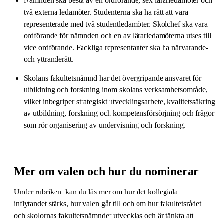
Nämnden ska bestå av en ordförande, sex lärarledamöter och
två externa ledamöter. Studenterna ska ha rätt att vara
representerade med två studentledamöter. Skolchef ska vara
ordförande för nämnden och en av lärarledamöterna utses till
vice ordförande. Fackliga representanter ska ha närvarande-
och yttranderätt.
Skolans fakultetsnämnd har det övergripande ansvaret för
utbildning och forskning inom skolans verksamhetsområde,
vilket inbegriper strategiskt utvecklingsarbete, kvalitetssäkring
av utbildning, forskning och kompetensförsörjning och frågor
som rör organisering av undervisning och forskning.
Mer om valen och hur du nominerar
Under rubriken kan du läs mer om hur det kollegiala
inflytandet stärks, hur valen går till och om hur fakultetsrådet
och skolornas fakultetsnämnder utvecklas och är tänkta att