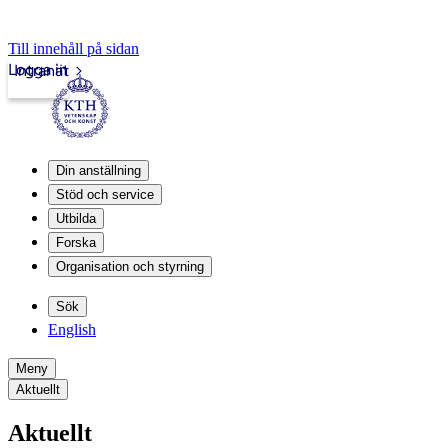
Till innehåll på sidan
Logga in
Intranät
Din anställning
Stöd och service
Utbilda
Forska
Organisation och styrning
Sök
English
Meny
Aktuellt
Aktuellt