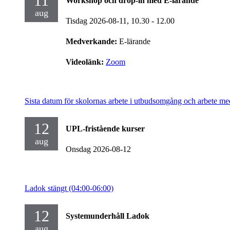
11
Workshop och drop-in med E-lärande
aug
Tisdag 2026-08-11,
10.30
- 12.00
Medverkande:
E-lärande
Videolänk:
Zoom
Sista datum för skolornas arbete i utbudsomgång och arbete me
12
UPL-fristående kurser
aug
Onsdag 2026-08-12
Ladok stängt (04:00-06:00)
12
Systemunderhåll Ladok
aug