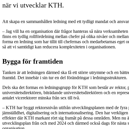
när vi utvecklar KTH.
Att skapa en sammanhållen ledning med ett tydligt mandat och ansva
– Jag vill ha en organisation där frågor hanteras så nära verksamheten
finns en tydlig rollfördelning mellan chefer på olika nivåer och mellan
forma en ledning som har tillit till chefernas och medarbetarnas ege
så att vi samtidigt kan reducera komplexiteten i organisationen.
Bygga för framtiden
Tanken är att ledningen därmed ska få ett större utrymme och en bät
framtid. Det innebär i sin tur en del förändringar i ledningsstrukturen.
Dels ska det formas en ledningsgrupp för KTH som består av rektor, p
universitetsdirektören, biträdande universitetsdirektören och en repre
antalet vicerektorer minska från sex till två.
– KTH har byggt rektorsnivån utifrån utvecklingsplanen med de fyra p
jämställdhet, digitalisering och internationalisering. Den har verkligen 
effekter där KTH markant rört sig framåt på dessa områden. Men nu ä
utvecklingsplan från och med 2024 och därmed också dags för nästa st
organisation.