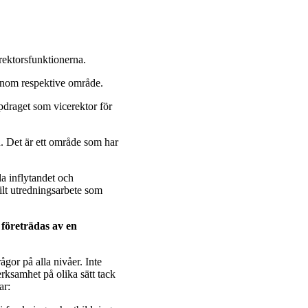
rektorsfunktionerna.
 inom respektive område.
ppdraget som vicerektor för
n. Det är ett område som har
la inflytandet och
ilt utredningsarbete som
företrädas av en
ågor på alla nivåer. Inte
rksamhet på olika sätt tack
ar: