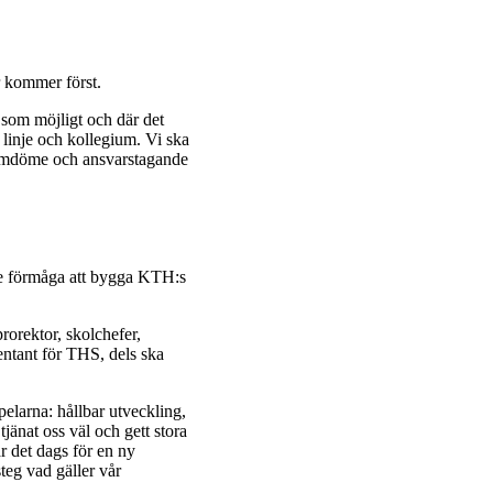
r kommer först.
 som möjligt och där det
 linje och kollegium. Vi ska
t omdöme och ansvarstagande
tre förmåga att bygga KTH:s
rorektor, skolchefer,
sentant för THS, dels ska
elarna: hållbar utveckling,
tjänat oss väl och gett stora
r det dags för en ny
eg vad gäller vår