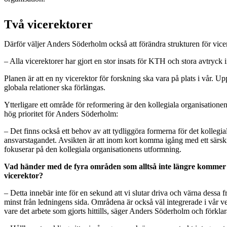
Två vicerektorer
Därför väljer Anders Söderholm också att förändra strukturen för vice
– Alla vicerektorer har gjort en stor insats för KTH och stora avtryck
Planen är att en ny vicerektor för forskning ska vara på plats i vår. U
globala relationer ska förlängas.
Ytterligare ett område för reformering är den kollegiala organisatione
hög prioritet för Anders Söderholm:
– Det finns också ett behov av att tydliggöra formerna för det kollegia
ansvarstagandet. Avsikten är att inom kort komma igång med ett särsk
fokuserar på den kollegiala organisationens utformning.
Vad händer med de fyra områden som alltså inte längre kommer 
vicerektor?
– Detta innebär inte för en sekund att vi slutar driva och värna dessa fr
minst från ledningens sida. Områdena är också väl integrerade i vår ve
vare det arbete som gjorts hittills, säger Anders Söderholm och förklar