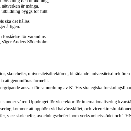
 i forskning och utbildning,
ch nätverken är många,
 utbildning byggs för fullt.
s ska det hållas
er årligen.
 förståelse för varandras
åt, säger Anders Söderholm.
r, skolchefer, universitetsdirektören, biträdande universitetsdirektöre
ta att genomföras formellt.
övergripande ansvar för samordning av KTH:s strategiska forskningsfinans
s under våren.Uppdraget för vicerektor för internationalisering kvarstår.
isering kommer att upphöra vid halvårsskiftet, och vicerektorsfunktionen
efer, vice skolchefer, avdelnings­chefer inom verksamhetsstödet och THS