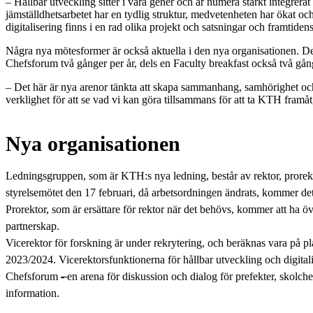
– Hållbar utveckling sitter i våra gener och är numera starkt integrerat
jämställdhetsarbetet har en tydlig struktur, medvetenheten har ökat o
digitalisering finns i en rad olika projekt och satsningar och framtidens
Några nya mötesformer är också aktuella i den nya organisationen. Del
Chefsforum två gånger per år, dels en Faculty breakfast också två gång
– Det här är nya arenor tänkta att skapa sammanhang, samhörighet och
verklighet för att se vad vi kan göra tillsammans för att ta KTH fram
Nya organisationen
Ledningsgruppen, som är KTH:s nya ledning, består av rektor, prorekto
styrelsemötet den 17 februari, då arbetsordningen ändrats, kommer det
Prorektor, som är ersättare för rektor när det behövs, kommer att ha 
partnerskap.
Vicerektor för forskning är under rekrytering, och beräknas vara på plat
2023/2024. Vicerektorsfunktionerna för hållbar utveckling och digital
Chefsforum
-
en arena för diskussion och dialog för prefekter, skolch
information.