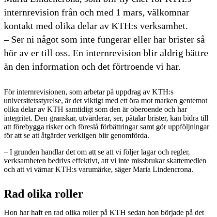
internrevision från och med 1 mars, välkomnar
kontakt med olika delar av KTH:s verksamhet.
– Ser ni något som inte fungerar eller har brister så
hör av er till oss. En internrevision blir aldrig bättre
än den information och det förtroende vi har.
För internrevisionen, som arbetar på uppdrag av KTH:s
universitetsstyrelse, är det viktigt med ett öra mot marken gentemot
olika delar av KTH samtidigt som den är oberoende och har
integritet. Den granskar, utvärderar, ser, påtalar brister, kan bidra till
att förebygga risker och föreslå förbättringar samt gör uppföljningar
för att se att åtgärder verkligen blir genomförda.
– I grunden handlar det om att se att vi följer lagar och regler,
verksamheten bedrivs effektivt, att vi inte missbrukar skattemedlen
och att vi värnar KTH:s varumärke, säger Maria Lindencrona.
Rad olika roller
Hon har haft en rad olika roller på KTH sedan hon började på det