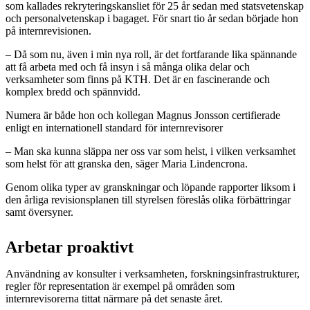
som kallades rekryteringskansliet för 25 år sedan med statsvetenskap
och personalvetenskap i bagaget. För snart tio år sedan började hon
på internrevisionen.
– Då som nu, även i min nya roll, är det fortfarande lika spännande
att få arbeta med och få insyn i så många olika delar och
verksamheter som finns på KTH. Det är en fascinerande och
komplex bredd och spännvidd.
Numera är både hon och kollegan Magnus Jonsson certifierade
enligt en internationell standard för internrevisorer
– Man ska kunna släppa ner oss var som helst, i vilken verksamhet
som helst för att granska den, säger Maria Lindencrona.
Genom olika typer av granskningar och löpande rapporter liksom i
den årliga revisionsplanen till styrelsen föreslås olika förbättringar
samt översyner.
Arbetar proaktivt
Användning av konsulter i verksamheten, forskningsinfrastrukturer,
regler för representation är exempel på områden som
internrevisorerna tittat närmare på det senaste året.