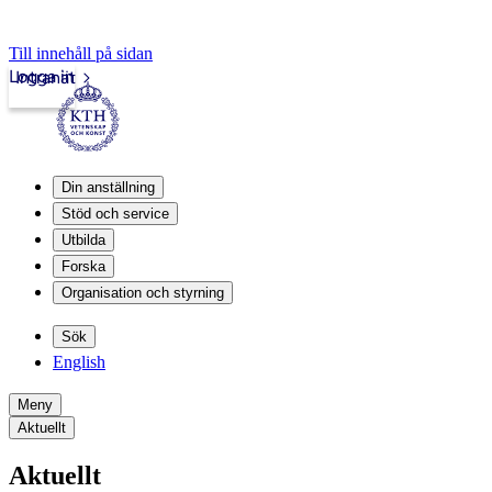
Till innehåll på sidan
Logga in
Intranät
Din anställning
Stöd och service
Utbilda
Forska
Organisation och styrning
Sök
English
Meny
Aktuellt
Aktuellt