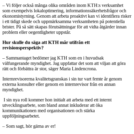
– Vi följer också många olika områden inom KTH:s verksamhet
som exempelvis lokaloptimering, informationssäkerhetsfrågor och
ekonomistyrning. Genom att arbeta proaktivt kan vi identifiera risker
i ett tidigt skede och uppmärksamma verksamheten på potentiella
brister. På så sätt skapas förutsättningar för att vidta åtgärder innan
problem eller oegentligheter uppstår.
Hur skulle du säga att KTH mår utifrån ett
revisionsperspektiv?
– Sammantaget bedömer jag KTH som en i huvudsak
välfungerande myndighet. Jag uppfattar det som att viljan att göra
rätt och förbättra är stor, säger Maria Lindencrona.
Internrevisorerna kvalitetsgranskas i sin tur vart femte år genom
externa konsulter eller genom en internrevisor från en annan
myndighet.
I sin nya roll kommer hon initialt att arbeta med ett internt
utvecklingsarbete, som bland annat inkluderar att öka
kommunikationen med organisationen och stärka
uppföljningsarbetet.
– Som sagt, hör gärna av er!