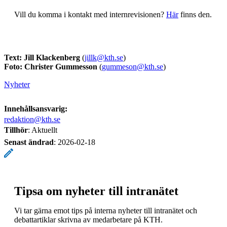
Vill du komma i kontakt med internrevisionen?
Här
finns den.
Text: Jill Klackenberg
(
jillk@kth.se
)
Foto: Christer Gummesson
(
gummeson@kth.se
)
Nyheter
Innehållsansvarig:
redaktion@kth.se
Tillhör
: Aktuellt
Senast ändrad
:
2026-02-18
Tipsa om nyheter till intranätet
Vi tar gärna emot tips på interna nyheter till intranätet och
debattartiklar skrivna av medarbetare på KTH.