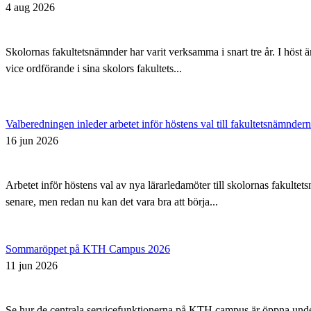
4 aug 2026
Skolornas fakultetsnämnder har varit verksamma i snart tre år. I höst 
vice ordförande i sina skolors fakultets...
Valberedningen inleder arbetet inför höstens val till fakultetsnämnder
16 jun 2026
Arbetet inför höstens val av nya lärarledamöter till skolornas fakul
senare, men redan nu kan det vara bra att börja...
Sommaröppet på KTH Campus 2026
11 jun 2026
Se hur de centrala servicefunktionerna på KTH campus är öppna un