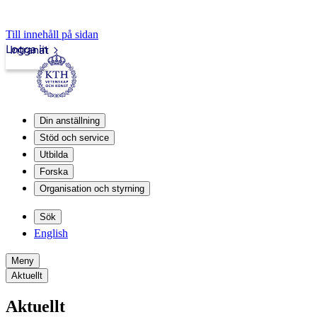
Till innehåll på sidan
Logga in
Intranät
Din anställning
Stöd och service
Utbilda
Forska
Organisation och styrning
Sök
English
Meny
Aktuellt
Aktuellt