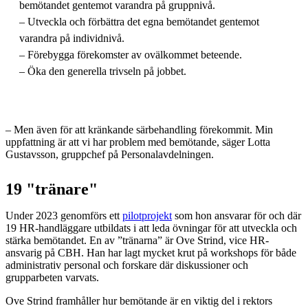
bemötandet gentemot varandra på gruppnivå.
– Utveckla och förbättra det egna bemötandet gentemot
varandra på individnivå.
– Förebygga förekomster av ovälkommet beteende.
– Öka den generella trivseln på jobbet.
– Men även för att kränkande särbehandling förekommit. Min
uppfattning är att vi har problem med bemötande, säger Lotta
Gustavsson, gruppchef på Personalavdelningen.
19 "tränare"
Under 2023 genomförs ett
pilotprojekt
som hon ansvarar för och där
19 HR-handläggare utbildats i att leda övningar för att utveckla och
stärka bemötandet. En av ”tränarna” är Ove Strind, vice HR-
ansvarig på CBH. Han har lagt mycket krut på workshops för både
administrativ personal och forskare där diskussioner och
grupparbeten varvats.
Ove Strind framhåller hur bemötande är en viktig del i rektors