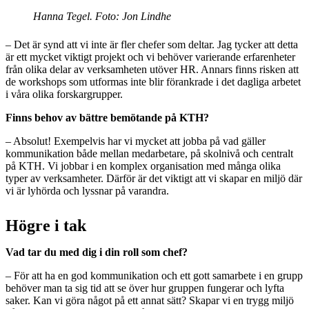
Hanna Tegel. Foto: Jon Lindhe
– Det är synd att vi inte är fler chefer som deltar. Jag tycker att detta
är ett mycket viktigt projekt och vi behöver varierande erfarenheter
från olika delar av verksamheten utöver HR. Annars finns risken att
de workshops som utformas inte blir förankrade i det dagliga arbetet
i våra olika forskargrupper.
Finns behov av bättre bemötande på KTH?
– Absolut! Exempelvis har vi mycket att jobba på vad gäller
kommunikation både mellan medarbetare, på skolnivå och centralt
på KTH. Vi jobbar i en komplex organisation med många olika
typer av verksamheter. Därför är det viktigt att vi skapar en miljö där
vi är lyhörda och lyssnar på varandra.
Högre i tak
Vad tar du med dig i din roll som chef?
– För att ha en god kommunikation och ett gott samarbete i en grupp
behöver man ta sig tid att se över hur gruppen fungerar och lyfta
saker. Kan vi göra något på ett annat sätt? Skapar vi en trygg miljö