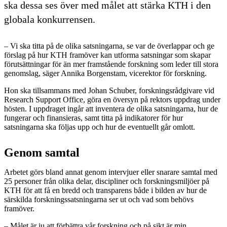
ska dessa ses över med målet att stärka KTH i den
globala konkurrensen.
– Vi ska titta på de olika satsningarna, se var de överlappar och ge
förslag på hur KTH framöver kan utforma satsningar som skapar
förutsättningar för än mer framstående forskning som leder till stora
genomslag, säger Annika Borgenstam, vicerektor för forskning.
Hon ska tillsammans med Johan Schuber, forskningsrådgivare vid
Research Support Office, göra en översyn på rektors uppdrag under
hösten. I uppdraget ingår att inventera de olika satsningarna, hur de
fungerar och finansieras, samt titta på indikatorer för hur
satsningarna ska följas upp och hur de eventuellt går omlott.
Genom samtal
Arbetet görs bland annat genom intervjuer eller snarare samtal med
25 personer från olika delar, discipliner och forskningsmiljöer på
KTH för att få en bredd och transparens både i bilden av hur de
särskilda forskningssatsningarna ser ut och vad som behövs
framöver.
– Målet är ju att förbättra vår forskning och på sikt är min