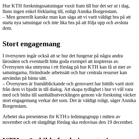
Hur KTH forskningssatsningar vuxit fram till hur det ser ut i dag,
finns ingen enkel förklaring till, enligt Annika Borgenstam.
– Men generellt kanske man kan säga att vi varit väldigt bra på att
starta nya satsningar och inte lika bra på att följa upp och avsluta
dem.
Stort engagemang
I översynen ingår också att se hur det fungerar på några andra
lärosäten och eventuellt hitta goda exempel att inspireras av.
Översynen ska utmynna i ett förslag på hur KTH kan få ut mer av
satsningarna, förändrade arbetssätt och hur centrala resurser kan
användas på bästa sätt.
– Översynen är framåtblickande och gensvaret har hittills varit stort
från dem vi bjudit in till dialog. Att skapa tydlighet i hur vi vill vara
med och bidra till samhällsutvecklingen genom vår forskning väcker
stort engagemang verkar det som. Det är väldigt roligt, säger Annika
Borgenstam.
Arbetet ska presenteras för KTH:s ledningsgrupp i mitten av
november och ett slutgiltigt förslag ska redovisas den 19 december.