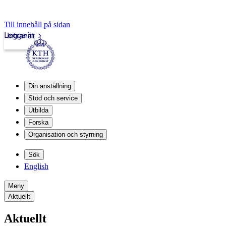
Till innehåll på sidan
Logga in
Intranät
Din anställning
Stöd och service
Utbilda
Forska
Organisation och styrning
Sök
English
Meny
Aktuellt
Aktuellt